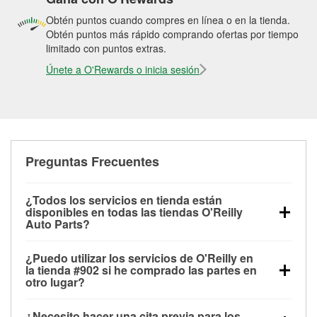
Obtén puntos cuando compres en línea o en la tienda.
Obtén puntos más rápido comprando ofertas por tiempo
limitado con puntos extras.
Únete a O'Rewards o inicia sesión
Preguntas Frecuentes
¿Todos los servicios en tienda están
disponibles en todas las tiendas O'Reilly
Auto Parts?
Todos los servicios gratuitos de tienda, incluyendo
¿Puedo utilizar los servicios de O'Reilly en
las pruebas de batería, pruebas de alternador y
la tienda #902 si he comprado las partes en
motor de arranque, revisión de la luz “Check Engine”
otro lugar?
con O'Reilly VeriScan® e instalación de
Puedes solicitar la mayoría de los servicios en tienda
limpiaparabrisas o bombillas, están disponibles en
¿Necesito hacer una cita previa para los