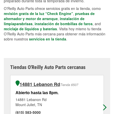
preparado durante toda la temporada de invierno.
O’Reilly Auto Parts ofrece servicios gratis en la tienda, como
revisión gratis de la luz “Check Engine”
,
pruebas de
alternador y motor de arranque
,
instalación de
limpiaparabrisas
,
instalación de bombillas de faros
, and
reciclaje de líquidos y baterías
. Visita hoy mismo tu tienda
O’Reilly Auto Parts más cercana para obtener más información
sobre nuestros
servicios en la tienda
.
Tiendas O'Reilly Auto Parts cercanas
14881 Lebanon Rd
Tienda 6507
Abierto hasta las 8pm.
Ab
14881 Lebanon Rd
26
Mount Juliet, TN
Na
(615) 583-5000
(6