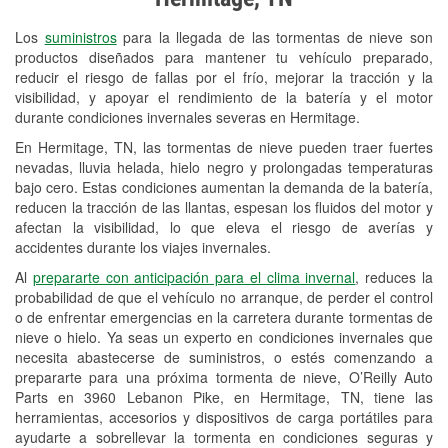
Revisión de la luz "Check Engine"
Los
suministros
para la llegada de las tormentas de nieve son
Reciclaje de baterías y aceite
productos diseñados para mantener tu vehículo preparado,
reducir el riesgo de fallas por el frío, mejorar la tracción y la
Instalación de bombillas de faros
visibilidad, y apoyar el rendimiento de la batería y el motor
Instalación de limpiaparabrisas
durante condiciones invernales severas en Hermitage.
En Hermitage, TN, las tormentas de nieve pueden traer fuertes
Programa de Préstamo de
nevadas, lluvia helada, hielo negro y prolongadas temperaturas
Herramientas
bajo cero. Estas condiciones aumentan la demanda de la batería,
reducen la tracción de las llantas, espesan los fluidos del motor y
Rectificación de tambores y discos de
afectan la visibilidad, lo que eleva el riesgo de averías y
freno
accidentes durante los viajes invernales.
Al
prepararte con anticipación para el clima invernal
, reduces la
Mangueras hidráulicas a la medida
probabilidad de que el vehículo no arranque, de perder el control
o de enfrentar emergencias en la carretera durante tormentas de
Snowstorm Supplies
nieve o hielo. Ya seas un experto en condiciones invernales que
Conoce más
necesita abastecerse de suministros, o estés comenzando a
prepararte para una próxima tormenta de nieve, O’Reilly Auto
Parts en 3960 Lebanon Pike, en Hermitage, TN, tiene las
herramientas, accesorios y dispositivos de carga portátiles para
ayudarte a sobrellevar la tormenta en condiciones seguras y