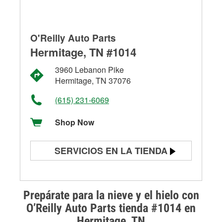
O'Reilly Auto Parts
Hermitage, TN #1014
3960 Lebanon Pike
Hermitage, TN 37076
(615) 231-6069
Shop Now
SERVICIOS EN LA TIENDA
Prueba de batería
Prueba de alternadores y
Prepárate para la nieve y el hielo con
arrancadores
O’Reilly Auto Parts tienda #1014 en
Hermitage, TN