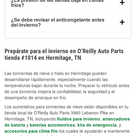
la congelación y ayuda a disolver la sal y la nieve
arranque.
fríos?
derretida en la carretera para mejorar la visibilidad.
Sí. La presión de las llantas normalmente disminuye
¿Se debe revisar el anticongelante antes
alrededor de 1 PSI por cada 10 °F que baja la
del invierno?
temperatura. Puedes obtener más información sobre
Sí. Una mezcla adecuada del anticongelante protege
la baja presión en invierno en nuestro artículo.
el motor contra la congelación, las grietas internas y
el sobrecalentamiento en condiciones de frío
Prepárate para el invierno en O’Reilly Auto Parts
extremo. Aprende cómo comprobar la protección
tienda #1014 en Hermitage, TN
anticongelante en nuestra sección How-To.
Las tormentas de nieve o hielo en Hermitage pueden
desarrollarse rápidamente, especialmente cuando las
temperaturas bajan durante la noche. Preparar tu vehículo antes
de una tormenta mejora la confiabilidad, la seguridad y el
desempeño de arranque en frío.
Los suministros para tormentas de nieve están disponibles en tu
tienda local de O’Reilly Auto Parts 3960 Lebanon Pike en
Hermitage, TN, incluyendo
fluidos para invierno
,
arrancadores
de batería
y
baterías automotrices
,
kits de emergencia
, y
accesorios para clima frío
los cuales te ayudarán a mantenerte