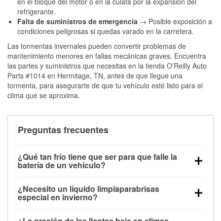
en el bloque del motor o en la culata por la expansión del
refrigerante.
Falta de suministros de emergencia
→ Posible exposición a
condiciones peligrosas si quedas varado en la carretera.
Las tormentas invernales pueden convertir problemas de
mantenimiento menores en fallas mecánicas graves. Encuentra
las partes y suministros que necesitas en la tienda O’Reilly Auto
Parts #1014 en Hermitage, TN, antes de que llegue una
tormenta, para asegurarte de que tu vehículo esté listo para el
clima que se aproxima.
Preguntas frecuentes
¿Qué tan frío tiene que ser para que falle la
batería de un vehículo?
La capacidad de la batería comienza a disminuir por
¿Necesito un líquido limpiaparabrisas
debajo de los 32 °F y puede perder hasta la mitad de
especial en invierno?
su potencia de arranque cerca de los 0 °F, lo que
Sí. El líquido limpiaparabrisas para invierno resiste
aumenta la probabilidad de que el vehículo no
¿La presión de las llantas baja en climas