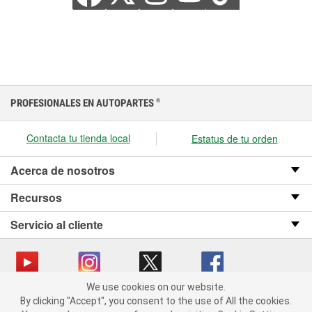
PROFESIONALES EN AUTOPARTES
®
Contacta tu tienda local
Estatus de tu orden
Acerca de nosotros
Recursos
Servicio al cliente
We use cookies on our website.
We use cookies on our website. By clicking "Accept", you consent
Copyright © 2008-2026 O’Reilly Auto Parts v OST_3.2.0.0.729 (3) cv1361
By clicking "Accept", you consent to the use of All the cookies.
to the use of All the cookies.
catalog_main