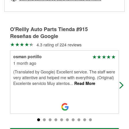
Más información sobre el Programa de Préstamo de
ser rectificados con seguridad. Si tus tambores o discos no
Herramientas de O'Reilly
pueden ser reutilizados, podemos ayudarte a encontrar las
partes de reemplazo correctas para tu reparación.
Rectificación de tambores y discos de freno
O'Reilly Auto Parts Tienda #915
Reseñas de Google
4.3 rating of 224 reviews
osman portillo
Ell
1 month ago
2 m
(Translated by Google) Excellent service. The staff were
Help
very attentive and helped me with everything. (Original)
Excelente servicio Muy atentos
...
Read More