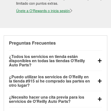
limitado con puntos extras.
Únete a O'Rewards o inicia sesión
Preguntas Frecuentes
¿Todos los servicios en tienda están
disponibles en todas las tiendas O'Reilly
Auto Parts?
Todos los servicios gratuitos de tienda, incluyendo
¿Puedo utilizar los servicios de O'Reilly en
las pruebas de batería, pruebas de alternador y
la tienda #915 si he comprado las partes en
motor de arranque, revisión de la luz “Check Engine”
otro lugar?
con O'Reilly VeriScan® e instalación de
Puedes solicitar la mayoría de los servicios en tienda
limpiaparabrisas o bombillas, están disponibles en
¿Necesito hacer una cita previa para los
de O'Reilly Auto Parts que estén disponibles en la
todas las tiendas O'Reilly Auto Parts. La tienda
servicios de O'Reilly Auto Parts?
tienda #915 de Nashville, TN aunque hayas
O'Reilly #915 de Nashville, TN también ofrece
No es necesario agendar una cita para ninguno de
comprado las partes en otro sitio. Los servicios como