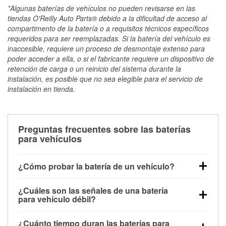
*Algunas baterías de vehículos no pueden revisarse en las
tiendas O'Reilly Auto Parts® debido a la dificultad de acceso al
compartimento de la batería o a requisitos técnicos específicos
requeridos para ser reemplazadas. Si la batería del vehículo es
inaccesible, requiere un proceso de desmontaje extenso para
poder acceder a ella, o si el fabricante requiere un dispositivo de
retención de carga o un reinicio del sistema durante la
instalación, es posible que no sea elegible para el servicio de
instalación en tienda.
Preguntas frecuentes sobre las baterías
para vehículos
¿Cómo probar la batería de un vehículo?
Puedes probar la batería de un vehículo de varias
¿Cuáles son las señales de una batería
maneras. El método más rápido es utilizar un
para vehículo débil?
multímetro: con el vehículo apagado, conecta los
Una batería débil suele dar algunas señales de
cables a las terminales de la batería y verifica el
¿Cuánto tiempo duran las baterías para