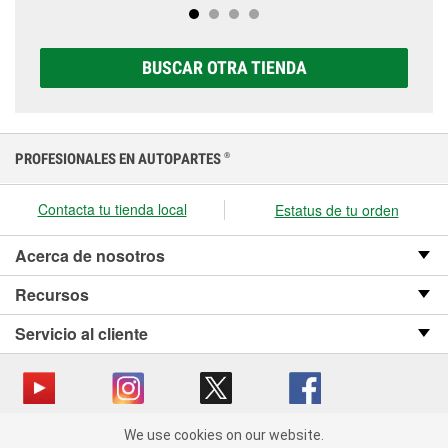
baterías Super Start®, que incluye opciones AGM,
prueben a la primera señal de avería.
Premium, Extreme y Platinum para elegir la que sea
correcta para tu vehículo y presupuesto.
BUSCAR OTRA TIENDA
PROFESIONALES EN AUTOPARTES
®
Contacta tu tienda local
Estatus de tu orden
Acerca de nosotros
Recursos
Servicio al cliente
We use cookies on our website.
Copyright © 2008-2026 O’Reilly Auto Parts v OST_3.2.0.0.729 (3) cv1361
We use cookies on our website. By clicking "Accept", you consent