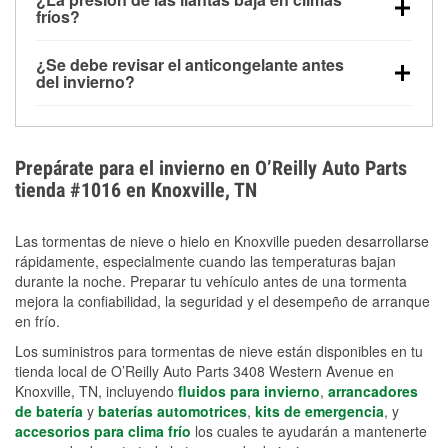
la congelación y ayuda a disolver la sal y la nieve
arranque.
fríos?
derretida en la carretera para mejorar la visibilidad.
Sí. La presión de las llantas normalmente disminuye
¿Se debe revisar el anticongelante antes
alrededor de 1 PSI por cada 10 °F que baja la
del invierno?
temperatura. Puedes obtener más información sobre
Sí. Una mezcla adecuada del anticongelante protege
la baja presión en invierno en nuestro artículo.
el motor contra la congelación, las grietas internas y
el sobrecalentamiento en condiciones de frío
Prepárate para el invierno en O’Reilly Auto Parts
extremo. Aprende cómo comprobar la protección
tienda #1016 en Knoxville, TN
anticongelante en nuestra sección How-To.
Las tormentas de nieve o hielo en Knoxville pueden desarrollarse
rápidamente, especialmente cuando las temperaturas bajan
durante la noche. Preparar tu vehículo antes de una tormenta
mejora la confiabilidad, la seguridad y el desempeño de arranque
en frío.
Los suministros para tormentas de nieve están disponibles en tu
tienda local de O’Reilly Auto Parts 3408 Western Avenue en
Knoxville, TN, incluyendo
fluidos para invierno
,
arrancadores
de batería
y
baterías automotrices
,
kits de emergencia
, y
accesorios para clima frío
los cuales te ayudarán a mantenerte