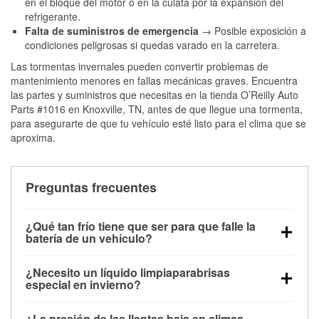
en el bloque del motor o en la culata por la expansión del
refrigerante.
Falta de suministros de emergencia
→ Posible exposición a
condiciones peligrosas si quedas varado en la carretera.
Las tormentas invernales pueden convertir problemas de
mantenimiento menores en fallas mecánicas graves. Encuentra
las partes y suministros que necesitas en la tienda O’Reilly Auto
Parts #1016 en Knoxville, TN, antes de que llegue una tormenta,
para asegurarte de que tu vehículo esté listo para el clima que se
aproxima.
Preguntas frecuentes
¿Qué tan frío tiene que ser para que falle la
batería de un vehículo?
La capacidad de la batería comienza a disminuir por
¿Necesito un líquido limpiaparabrisas
debajo de los 32 °F y puede perder hasta la mitad de
especial en invierno?
su potencia de arranque cerca de los 0 °F, lo que
Sí. El líquido limpiaparabrisas para invierno resiste
aumenta la probabilidad de que el vehículo no
¿La presión de las llantas baja en climas