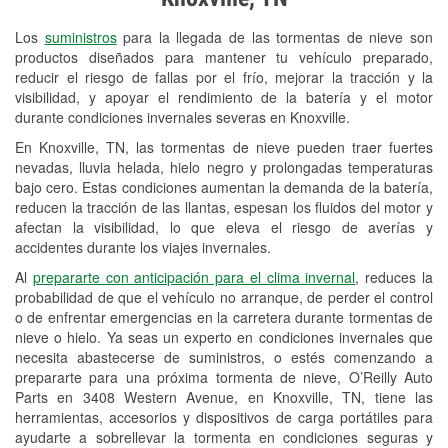
Revisión de la luz "Check Engine"
Los
suministros
para la llegada de las tormentas de nieve son
Reciclaje de baterías y aceite
productos diseñados para mantener tu vehículo preparado,
reducir el riesgo de fallas por el frío, mejorar la tracción y la
Instalación de bombillas de faros
visibilidad, y apoyar el rendimiento de la batería y el motor
Instalación de limpiaparabrisas
durante condiciones invernales severas en Knoxville.
En Knoxville, TN, las tormentas de nieve pueden traer fuertes
Programa de Préstamo de
nevadas, lluvia helada, hielo negro y prolongadas temperaturas
Herramientas
bajo cero. Estas condiciones aumentan la demanda de la batería,
reducen la tracción de las llantas, espesan los fluidos del motor y
Rectificación de tambores y discos de
afectan la visibilidad, lo que eleva el riesgo de averías y
freno
accidentes durante los viajes invernales.
Al
prepararte con anticipación para el clima invernal
, reduces la
Snowstorm Supplies
probabilidad de que el vehículo no arranque, de perder el control
o de enfrentar emergencias en la carretera durante tormentas de
Conoce más
nieve o hielo. Ya seas un experto en condiciones invernales que
necesita abastecerse de suministros, o estés comenzando a
prepararte para una próxima tormenta de nieve, O’Reilly Auto
Parts en 3408 Western Avenue, en Knoxville, TN, tiene las
herramientas, accesorios y dispositivos de carga portátiles para
ayudarte a sobrellevar la tormenta en condiciones seguras y