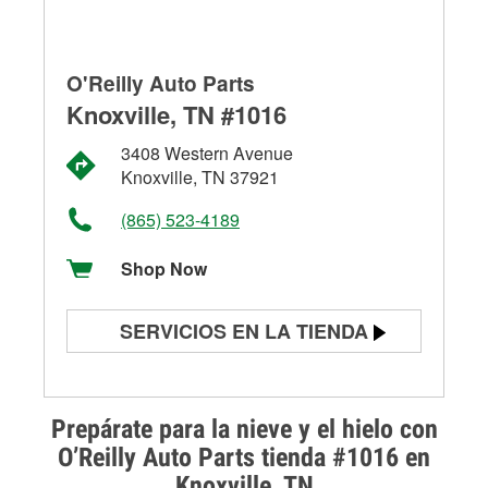
O'Reilly Auto Parts
Knoxville, TN #1016
3408 Western Avenue
Knoxville, TN 37921
(865) 523-4189
Shop Now
SERVICIOS EN LA TIENDA
Prueba de batería
Prueba de alternadores y
Prepárate para la nieve y el hielo con
arrancadores
O’Reilly Auto Parts tienda #1016 en
Knoxville, TN