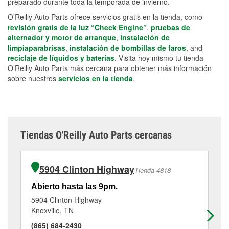
preparado durante toda la temporada de invierno.
O’Reilly Auto Parts ofrece servicios gratis en la tienda, como
revisión gratis de la luz “Check Engine”
,
pruebas de
alternador y motor de arranque
,
instalación de
limpiaparabrisas
,
instalación de bombillas de faros
, and
reciclaje de líquidos y baterías
. Visita hoy mismo tu tienda
O’Reilly Auto Parts más cercana para obtener más información
sobre nuestros
servicios en la tienda
.
Tiendas O'Reilly Auto Parts cercanas
5904 Clinton Highway
Tienda 4818
Abierto hasta las 9pm.
Ab
5904 Clinton Highway
91
Knoxville, TN
Kn
(865) 684-2430
(8