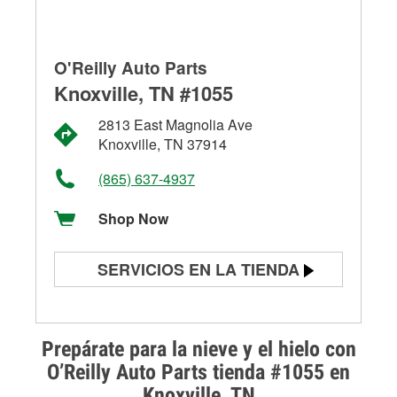
O'Reilly Auto Parts
Knoxville, TN #1055
2813 East Magnolia Ave
Knoxville, TN 37914
(865) 637-4937
Shop Now
SERVICIOS EN LA TIENDA
Prueba de batería
Prueba de alternadores y
Prepárate para la nieve y el hielo con
arrancadores
O’Reilly Auto Parts tienda #1055 en
Knoxville, TN