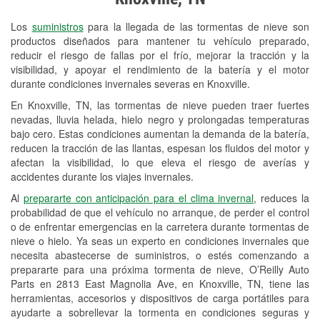
Revisión de la luz "Check Engine"
Los
suministros
para la llegada de las tormentas de nieve son
Reciclaje de baterías y aceite
productos diseñados para mantener tu vehículo preparado,
reducir el riesgo de fallas por el frío, mejorar la tracción y la
Instalación de bombillas de faros
visibilidad, y apoyar el rendimiento de la batería y el motor
Instalación de limpiaparabrisas
durante condiciones invernales severas en Knoxville.
En Knoxville, TN, las tormentas de nieve pueden traer fuertes
Programa de Préstamo de
nevadas, lluvia helada, hielo negro y prolongadas temperaturas
Herramientas
bajo cero. Estas condiciones aumentan la demanda de la batería,
reducen la tracción de las llantas, espesan los fluidos del motor y
Rectificación de tambores y discos de
afectan la visibilidad, lo que eleva el riesgo de averías y
freno
accidentes durante los viajes invernales.
Al
prepararte con anticipación para el clima invernal
, reduces la
Snowstorm Supplies
probabilidad de que el vehículo no arranque, de perder el control
o de enfrentar emergencias en la carretera durante tormentas de
Conoce más
nieve o hielo. Ya seas un experto en condiciones invernales que
necesita abastecerse de suministros, o estés comenzando a
prepararte para una próxima tormenta de nieve, O’Reilly Auto
Parts en 2813 East Magnolia Ave, en Knoxville, TN, tiene las
herramientas, accesorios y dispositivos de carga portátiles para
ayudarte a sobrellevar la tormenta en condiciones seguras y