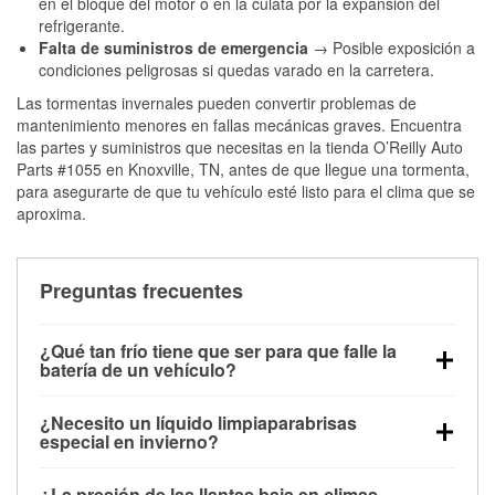
en el bloque del motor o en la culata por la expansión del
refrigerante.
Falta de suministros de emergencia
→ Posible exposición a
condiciones peligrosas si quedas varado en la carretera.
Las tormentas invernales pueden convertir problemas de
mantenimiento menores en fallas mecánicas graves. Encuentra
las partes y suministros que necesitas en la tienda O’Reilly Auto
Parts #1055 en Knoxville, TN, antes de que llegue una tormenta,
para asegurarte de que tu vehículo esté listo para el clima que se
aproxima.
Preguntas frecuentes
¿Qué tan frío tiene que ser para que falle la
batería de un vehículo?
La capacidad de la batería comienza a disminuir por
¿Necesito un líquido limpiaparabrisas
debajo de los 32 °F y puede perder hasta la mitad de
especial en invierno?
su potencia de arranque cerca de los 0 °F, lo que
Sí. El líquido limpiaparabrisas para invierno resiste
aumenta la probabilidad de que el vehículo no
¿La presión de las llantas baja en climas