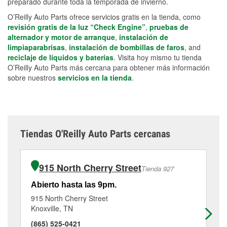
preparado durante toda la temporada de invierno.
O’Reilly Auto Parts ofrece servicios gratis en la tienda, como
revisión gratis de la luz “Check Engine”
,
pruebas de
alternador y motor de arranque
,
instalación de
limpiaparabrisas
,
instalación de bombillas de faros
, and
reciclaje de líquidos y baterías
. Visita hoy mismo tu tienda
O’Reilly Auto Parts más cercana para obtener más información
sobre nuestros
servicios en la tienda
.
Tiendas O'Reilly Auto Parts cercanas
915 North Cherry Street
Tienda 927
Abierto hasta las 9pm.
Ab
915 North Cherry Street
29
Knoxville, TN
Kn
(865) 525-0421
(8