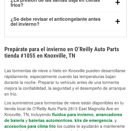
la congelación y ayuda a disolver la sal y la nieve
arranque.
fríos?
derretida en la carretera para mejorar la visibilidad.
Sí. La presión de las llantas normalmente disminuye
¿Se debe revisar el anticongelante antes
alrededor de 1 PSI por cada 10 °F que baja la
del invierno?
temperatura. Puedes obtener más información sobre
Sí. Una mezcla adecuada del anticongelante protege
la baja presión en invierno en nuestro artículo.
el motor contra la congelación, las grietas internas y
el sobrecalentamiento en condiciones de frío
Prepárate para el invierno en O’Reilly Auto Parts
extremo. Aprende cómo comprobar la protección
tienda #1055 en Knoxville, TN
anticongelante en nuestra sección How-To.
Las tormentas de nieve o hielo en Knoxville pueden desarrollarse
rápidamente, especialmente cuando las temperaturas bajan
durante la noche. Preparar tu vehículo antes de una tormenta
mejora la confiabilidad, la seguridad y el desempeño de arranque
en frío.
Los suministros para tormentas de nieve están disponibles en tu
tienda local de O’Reilly Auto Parts 2813 East Magnolia Ave en
Knoxville, TN, incluyendo
fluidos para invierno
,
arrancadores
de batería
y
baterías automotrices
,
kits de emergencia
, y
accesorios para clima frío
los cuales te ayudarán a mantenerte