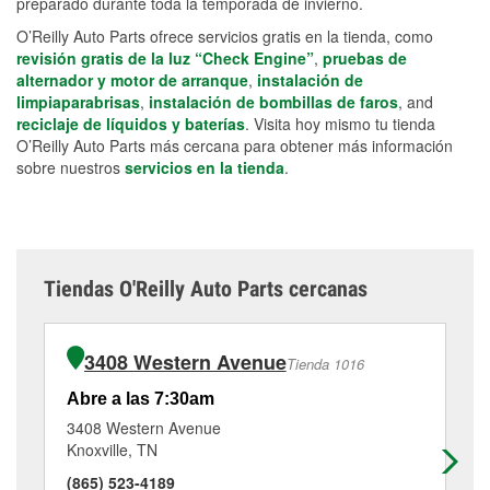
preparado durante toda la temporada de invierno.
O’Reilly Auto Parts ofrece servicios gratis en la tienda, como
revisión gratis de la luz “Check Engine”
,
pruebas de
alternador y motor de arranque
,
instalación de
limpiaparabrisas
,
instalación de bombillas de faros
, and
reciclaje de líquidos y baterías
. Visita hoy mismo tu tienda
O’Reilly Auto Parts más cercana para obtener más información
sobre nuestros
servicios en la tienda
.
Tiendas O'Reilly Auto Parts cercanas
3408 Western Avenue
Tienda 1016
Abre a las 7:30am
Ab
3408 Western Avenue
75
Knoxville, TN
Kn
(865) 523-4189
(8