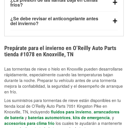
la congelación y ayuda a disolver la sal y la nieve
arranque.
fríos?
derretida en la carretera para mejorar la visibilidad.
Sí. La presión de las llantas normalmente disminuye
¿Se debe revisar el anticongelante antes
alrededor de 1 PSI por cada 10 °F que baja la
del invierno?
temperatura. Puedes obtener más información sobre
Sí. Una mezcla adecuada del anticongelante protege
la baja presión en invierno en nuestro artículo.
el motor contra la congelación, las grietas internas y
el sobrecalentamiento en condiciones de frío
Prepárate para el invierno en O’Reilly Auto Parts
extremo. Aprende cómo comprobar la protección
tienda #1078 en Knoxville, TN
anticongelante en nuestra sección How-To.
Las tormentas de nieve o hielo en Knoxville pueden desarrollarse
rápidamente, especialmente cuando las temperaturas bajan
durante la noche. Preparar tu vehículo antes de una tormenta
mejora la confiabilidad, la seguridad y el desempeño de arranque
en frío.
Los suministros para tormentas de nieve están disponibles en tu
tienda local de O’Reilly Auto Parts 7051 Kingston Pike en
Knoxville, TN, incluyendo
fluidos para invierno
,
arrancadores
de batería
y
baterías automotrices
,
kits de emergencia
, y
accesorios para clima frío
los cuales te ayudarán a mantenerte