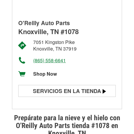
O'Reilly Auto Parts
Knoxville, TN #1078
7051 Kingston Pike
Knoxville, TN 37919
(865) 558-6641
Shop Now
SERVICIOS EN LA TIENDA
Prueba de batería
Prueba de alternadores y
Prepárate para la nieve y el hielo con
arrancadores
O’Reilly Auto Parts tienda #1078 en
Knoxville, TN