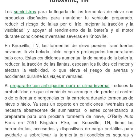
Revisión de la luz "Check Engine"
Los
suministros
para la llegada de las tormentas de nieve son
Reciclaje de baterías y aceite
productos diseñados para mantener tu vehículo preparado,
reducir el riesgo de fallas por el frío, mejorar la tracción y la
Instalación de bombillas de faros
visibilidad, y apoyar el rendimiento de la batería y el motor
Instalación de limpiaparabrisas
durante condiciones invernales severas en Knoxville.
En Knoxville, TN, las tormentas de nieve pueden traer fuertes
Programa de Préstamo de
nevadas, lluvia helada, hielo negro y prolongadas temperaturas
Herramientas
bajo cero. Estas condiciones aumentan la demanda de la batería,
reducen la tracción de las llantas, espesan los fluidos del motor y
Rectificación de tambores y discos de
afectan la visibilidad, lo que eleva el riesgo de averías y
freno
accidentes durante los viajes invernales.
Al
prepararte con anticipación para el clima invernal
, reduces la
Snowstorm Supplies
probabilidad de que el vehículo no arranque, de perder el control
o de enfrentar emergencias en la carretera durante tormentas de
Conoce más
nieve o hielo. Ya seas un experto en condiciones invernales que
necesita abastecerse de suministros, o estés comenzando a
prepararte para una próxima tormenta de nieve, O’Reilly Auto
Parts en 7051 Kingston Pike, en Knoxville, TN, tiene las
herramientas, accesorios y dispositivos de carga portátiles para
ayudarte a sobrellevar la tormenta en condiciones seguras y