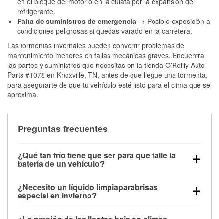
en el bloque del motor o en la culata por la expansión del
refrigerante.
Falta de suministros de emergencia
→ Posible exposición a
condiciones peligrosas si quedas varado en la carretera.
Las tormentas invernales pueden convertir problemas de
mantenimiento menores en fallas mecánicas graves. Encuentra
las partes y suministros que necesitas en la tienda O’Reilly Auto
Parts #1078 en Knoxville, TN, antes de que llegue una tormenta,
para asegurarte de que tu vehículo esté listo para el clima que se
aproxima.
Preguntas frecuentes
¿Qué tan frío tiene que ser para que falle la
batería de un vehículo?
La capacidad de la batería comienza a disminuir por
¿Necesito un líquido limpiaparabrisas
debajo de los 32 °F y puede perder hasta la mitad de
especial en invierno?
su potencia de arranque cerca de los 0 °F, lo que
Sí. El líquido limpiaparabrisas para invierno resiste
aumenta la probabilidad de que el vehículo no
¿La presión de las llantas baja en climas