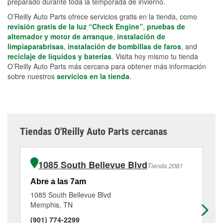
preparado durante toda la temporada de invierno.
O’Reilly Auto Parts ofrece servicios gratis en la tienda, como
revisión gratis de la luz “Check Engine”
,
pruebas de
alternador y motor de arranque
,
instalación de
limpiaparabrisas
,
instalación de bombillas de faros
, and
reciclaje de líquidos y baterías
. Visita hoy mismo tu tienda
O’Reilly Auto Parts más cercana para obtener más información
sobre nuestros
servicios en la tienda
.
Tiendas O'Reilly Auto Parts cercanas
1085 South Bellevue Blvd
Tienda 2081
Abre a las 7am
Ab
1085 South Bellevue Blvd
12
Memphis, TN
Me
(901) 774-2299
(9