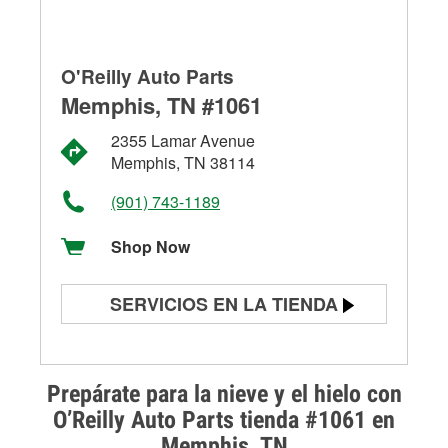
O'Reilly Auto Parts
Memphis, TN #1061
2355 Lamar Avenue
Memphis, TN 38114
(901) 743-1189
Shop Now
SERVICIOS EN LA TIENDA
Prueba de batería
Prueba de alternadores y
Prepárate para la nieve y el hielo con
arrancadores
O’Reilly Auto Parts tienda #1061 en
Memphis, TN