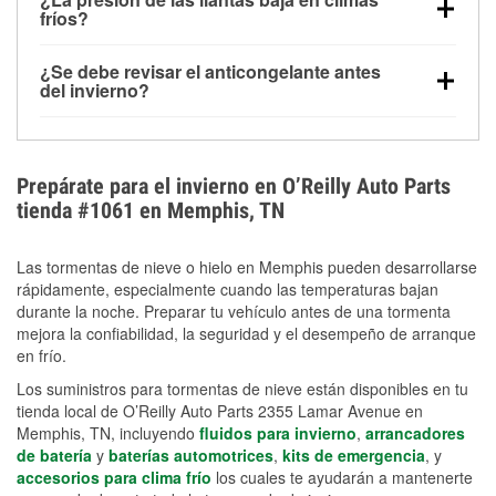
la congelación y ayuda a disolver la sal y la nieve
arranque.
fríos?
derretida en la carretera para mejorar la visibilidad.
Sí. La presión de las llantas normalmente disminuye
¿Se debe revisar el anticongelante antes
alrededor de 1 PSI por cada 10 °F que baja la
del invierno?
temperatura. Puedes obtener más información sobre
Sí. Una mezcla adecuada del anticongelante protege
la baja presión en invierno en nuestro artículo.
el motor contra la congelación, las grietas internas y
el sobrecalentamiento en condiciones de frío
Prepárate para el invierno en O’Reilly Auto Parts
extremo. Aprende cómo comprobar la protección
tienda #1061 en Memphis, TN
anticongelante en nuestra sección How-To.
Las tormentas de nieve o hielo en Memphis pueden desarrollarse
rápidamente, especialmente cuando las temperaturas bajan
durante la noche. Preparar tu vehículo antes de una tormenta
mejora la confiabilidad, la seguridad y el desempeño de arranque
en frío.
Los suministros para tormentas de nieve están disponibles en tu
tienda local de O’Reilly Auto Parts 2355 Lamar Avenue en
Memphis, TN, incluyendo
fluidos para invierno
,
arrancadores
de batería
y
baterías automotrices
,
kits de emergencia
, y
accesorios para clima frío
los cuales te ayudarán a mantenerte