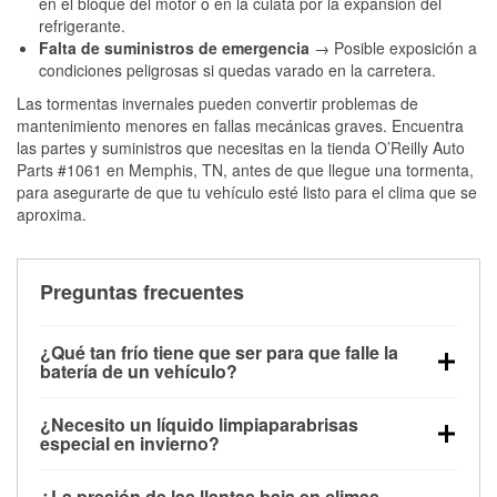
en el bloque del motor o en la culata por la expansión del
refrigerante.
Falta de suministros de emergencia
→ Posible exposición a
condiciones peligrosas si quedas varado en la carretera.
Las tormentas invernales pueden convertir problemas de
mantenimiento menores en fallas mecánicas graves. Encuentra
las partes y suministros que necesitas en la tienda O’Reilly Auto
Parts #1061 en Memphis, TN, antes de que llegue una tormenta,
para asegurarte de que tu vehículo esté listo para el clima que se
aproxima.
Preguntas frecuentes
¿Qué tan frío tiene que ser para que falle la
batería de un vehículo?
La capacidad de la batería comienza a disminuir por
¿Necesito un líquido limpiaparabrisas
debajo de los 32 °F y puede perder hasta la mitad de
especial en invierno?
su potencia de arranque cerca de los 0 °F, lo que
Sí. El líquido limpiaparabrisas para invierno resiste
aumenta la probabilidad de que el vehículo no
¿La presión de las llantas baja en climas