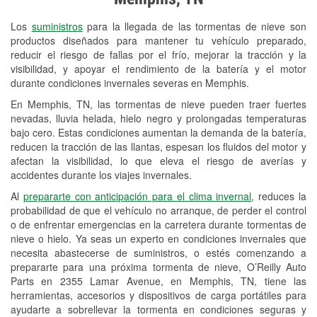
Revisión de la luz "Check Engine"
Los
suministros
para la llegada de las tormentas de nieve son
Reciclaje de baterías y aceite
productos diseñados para mantener tu vehículo preparado,
reducir el riesgo de fallas por el frío, mejorar la tracción y la
Instalación de bombillas de faros
visibilidad, y apoyar el rendimiento de la batería y el motor
Instalación de limpiaparabrisas
durante condiciones invernales severas en Memphis.
En Memphis, TN, las tormentas de nieve pueden traer fuertes
Programa de Préstamo de
nevadas, lluvia helada, hielo negro y prolongadas temperaturas
Herramientas
bajo cero. Estas condiciones aumentan la demanda de la batería,
reducen la tracción de las llantas, espesan los fluidos del motor y
Rectificación de tambores y discos de
afectan la visibilidad, lo que eleva el riesgo de averías y
freno
accidentes durante los viajes invernales.
Al
prepararte con anticipación para el clima invernal
, reduces la
Snowstorm Supplies
probabilidad de que el vehículo no arranque, de perder el control
o de enfrentar emergencias en la carretera durante tormentas de
Conoce más
nieve o hielo. Ya seas un experto en condiciones invernales que
necesita abastecerse de suministros, o estés comenzando a
prepararte para una próxima tormenta de nieve, O’Reilly Auto
Parts en 2355 Lamar Avenue, en Memphis, TN, tiene las
herramientas, accesorios y dispositivos de carga portátiles para
ayudarte a sobrellevar la tormenta en condiciones seguras y