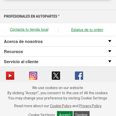
PROFESIONALES EN AUTOPARTES
®
Contacta tu tienda local
Estatus de tu orden
Acerca de nosotros
Recursos
Servicio al cliente
We use cookies on our website.
Copyright © 2008-2026 O’Reilly Auto Parts v OST_3.2.0.0.729 (3) cv1361
We use cookies on our website. By clicking "Accept", you consent
By clicking "Accept", you consent to the use of All the cookies.
catalog_main
to the use of All the cookies.
You may change your preference by visiting Cookie Settings.
You may change your preference by visiting Cookie Settings.
Política de privacidad
Ley de transparencia en las cadenas de suministro
Read more about our
Read more about our
Cookie Policy
Cookie Policy
and
and
Privacy Policy
Privacy Policy
.
.
de California
Cookie Settings
Cookie Settings
Accept
Accept
Decline
Decline