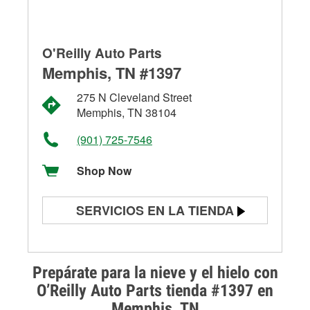
O'Reilly Auto Parts
Memphis, TN #1397
275 N Cleveland Street
Memphis, TN 38104
(901) 725-7546
Shop Now
SERVICIOS EN LA TIENDA
Prueba de batería
Prueba de alternadores y
Prepárate para la nieve y el hielo con
arrancadores
O’Reilly Auto Parts tienda #1397 en
Memphis, TN