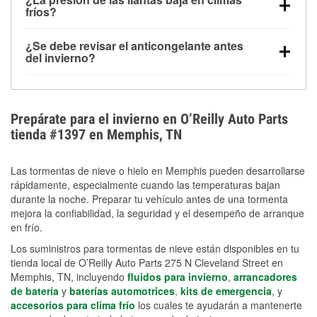
la congelación y ayuda a disolver la sal y la nieve
arranque.
fríos?
derretida en la carretera para mejorar la visibilidad.
Sí. La presión de las llantas normalmente disminuye
¿Se debe revisar el anticongelante antes
alrededor de 1 PSI por cada 10 °F que baja la
del invierno?
temperatura. Puedes obtener más información sobre
Sí. Una mezcla adecuada del anticongelante protege
la baja presión en invierno en nuestro artículo.
el motor contra la congelación, las grietas internas y
el sobrecalentamiento en condiciones de frío
Prepárate para el invierno en O’Reilly Auto Parts
extremo. Aprende cómo comprobar la protección
tienda #1397 en Memphis, TN
anticongelante en nuestra sección How-To.
Las tormentas de nieve o hielo en Memphis pueden desarrollarse
rápidamente, especialmente cuando las temperaturas bajan
durante la noche. Preparar tu vehículo antes de una tormenta
mejora la confiabilidad, la seguridad y el desempeño de arranque
en frío.
Los suministros para tormentas de nieve están disponibles en tu
tienda local de O’Reilly Auto Parts 275 N Cleveland Street en
Memphis, TN, incluyendo
fluidos para invierno
,
arrancadores
de batería
y
baterías automotrices
,
kits de emergencia
, y
accesorios para clima frío
los cuales te ayudarán a mantenerte