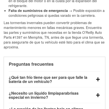
en el bloque del motor o en la culata por la expansión del
refrigerante.
Falta de suministros de emergencia
→ Posible exposición a
condiciones peligrosas si quedas varado en la carretera.
Las tormentas invernales pueden convertir problemas de
mantenimiento menores en fallas mecánicas graves. Encuentra
las partes y suministros que necesitas en la tienda O’Reilly Auto
Parts #1397 en Memphis, TN, antes de que llegue una tormenta,
para asegurarte de que tu vehículo esté listo para el clima que se
aproxima.
Preguntas frecuentes
¿Qué tan frío tiene que ser para que falle la
batería de un vehículo?
La capacidad de la batería comienza a disminuir por
¿Necesito un líquido limpiaparabrisas
debajo de los 32 °F y puede perder hasta la mitad de
especial en invierno?
su potencia de arranque cerca de los 0 °F, lo que
Sí. El líquido limpiaparabrisas para invierno resiste
aumenta la probabilidad de que el vehículo no
¿La presión de las llantas baja en climas