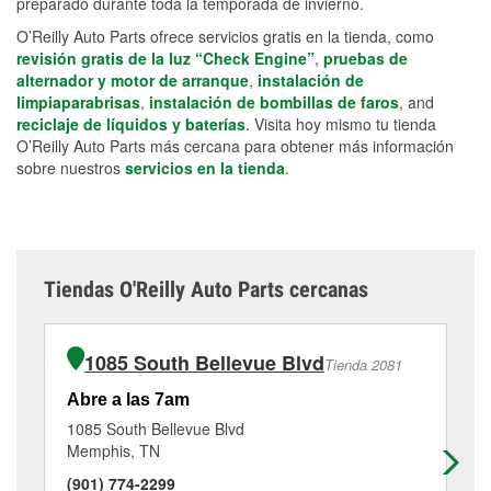
preparado durante toda la temporada de invierno.
O’Reilly Auto Parts ofrece servicios gratis en la tienda, como
revisión gratis de la luz “Check Engine”
,
pruebas de
alternador y motor de arranque
,
instalación de
limpiaparabrisas
,
instalación de bombillas de faros
, and
reciclaje de líquidos y baterías
. Visita hoy mismo tu tienda
O’Reilly Auto Parts más cercana para obtener más información
sobre nuestros
servicios en la tienda
.
Tiendas O'Reilly Auto Parts cercanas
1085 South Bellevue Blvd
Tienda 2081
Abre a las 7am
Ab
1085 South Bellevue Blvd
23
Memphis, TN
Me
(901) 774-2299
(9