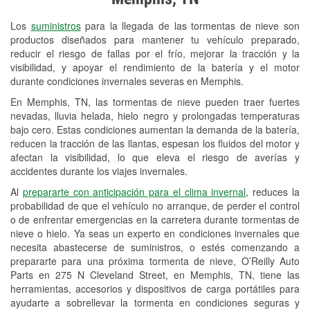
Revisión de la luz "Check Engine"
Los
suministros
para la llegada de las tormentas de nieve son
Reciclaje de baterías y aceite
productos diseñados para mantener tu vehículo preparado,
reducir el riesgo de fallas por el frío, mejorar la tracción y la
Instalación de bombillas de faros
visibilidad, y apoyar el rendimiento de la batería y el motor
Instalación de limpiaparabrisas
durante condiciones invernales severas en Memphis.
En Memphis, TN, las tormentas de nieve pueden traer fuertes
Programa de Préstamo de
nevadas, lluvia helada, hielo negro y prolongadas temperaturas
Herramientas
bajo cero. Estas condiciones aumentan la demanda de la batería,
reducen la tracción de las llantas, espesan los fluidos del motor y
Rectificación de tambores y discos de
afectan la visibilidad, lo que eleva el riesgo de averías y
freno
accidentes durante los viajes invernales.
Al
prepararte con anticipación para el clima invernal
, reduces la
Snowstorm Supplies
probabilidad de que el vehículo no arranque, de perder el control
o de enfrentar emergencias en la carretera durante tormentas de
Conoce más
nieve o hielo. Ya seas un experto en condiciones invernales que
necesita abastecerse de suministros, o estés comenzando a
prepararte para una próxima tormenta de nieve, O’Reilly Auto
Parts en 275 N Cleveland Street, en Memphis, TN, tiene las
herramientas, accesorios y dispositivos de carga portátiles para
ayudarte a sobrellevar la tormenta en condiciones seguras y