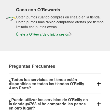
Gana con O'Rewards
Obtén puntos cuando compres en línea o en la tienda.
Obtén puntos más rápido comprando ofertas por tiempo
limitado con puntos extras.
Únete a O'Rewards o inicia sesión
Preguntas Frecuentes
¿Todos los servicios en tienda están
disponibles en todas las tiendas O'Reilly
Auto Parts?
Todos los servicios gratuitos de tienda, incluyendo
¿Puedo utilizar los servicios de O'Reilly en
las pruebas de batería, pruebas de alternador y
la tienda #4763 si he comprado las partes
motor de arranque, revisión de la luz “Check Engine”
en otro lugar?