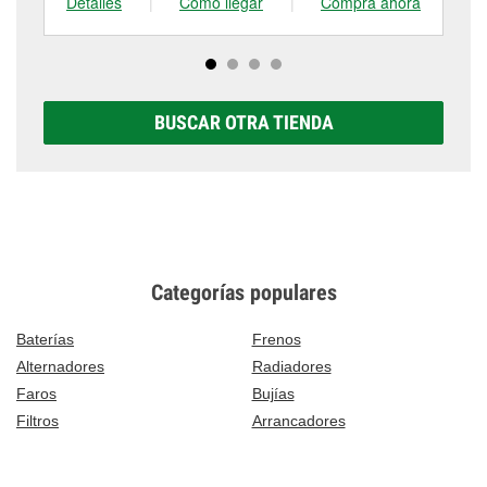
Detalles
|
Cómo llegar
|
Compra ahora
De
BUSCAR OTRA TIENDA
Categorías populares
Baterías
Frenos
Alternadores
Radiadores
Faros
Bujías
Filtros
Arrancadores