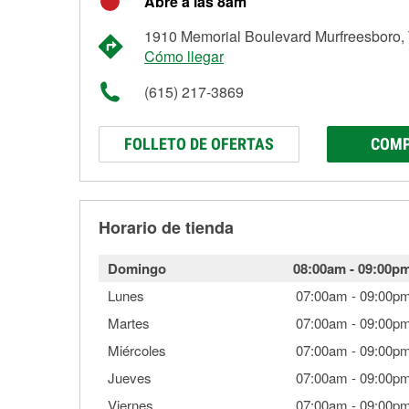
Abre a las 8am
1910 Memorial Boulevard Murfreesboro,
Cómo llegar
(615) 217-3869
FOLLETO DE OFERTAS
COMP
Horario de tienda
Domingo
08:00am
-
09:00p
Lunes
07:00am
-
09:00p
Martes
07:00am
-
09:00p
Miércoles
07:00am
-
09:00p
Jueves
07:00am
-
09:00p
Viernes
07:00am
-
09:00p