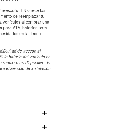
rfreesboro, TN ofrece los
momento de reemplazar tu
ra vehículos al comprar una
s para ATV, baterías para
cesidades en la tienda
dificultad de acceso al
i la batería del vehículo es
e requiere un dispositivo de
ra el servicio de instalación
ilizar un multímetro:
voltaje: una batería en