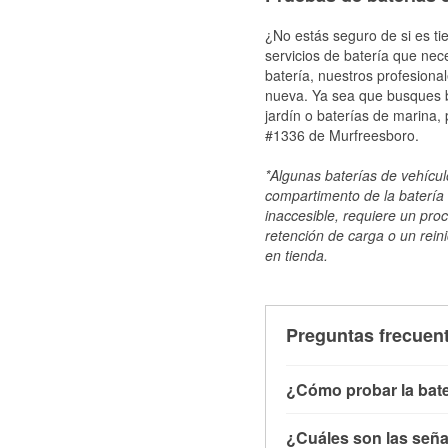
¿No estás seguro de si es ti
servicios de batería que nec
batería, nuestros profesiona
nueva. Ya sea que busques ba
jardín o baterías de marina,
#1336 de Murfreesboro.
*Algunas baterías de vehículo
compartimento de la batería 
inaccesible, requiere un pro
retención de carga o un reini
en tienda.
Preguntas frecuent
¿Cómo probar la bate
Puedes probar la bater
¿Cuáles son las señal
con el vehículo apagado