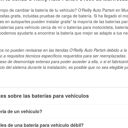
empo de cambiar la batería de tu vehículo? O'Reilly Auto Parts® en Mu
esitas gratis, incluidas pruebas de carga de batería. Si ha llegado el 
les en autopartes pueden instalar gratis* la mayoría de las baterías pa
terías para vehículo cerca de mí o baterías para motocicleta, batería
 podemos ayudarte a encontrar la batería que mejor se adapte a tus ne
s no pueden revisarse en las tiendas O'Reilly Auto Parts® debido a la 
o a requisitos técnicos específicos requeridos para ser reemplazadas. S
ceso de desmontaje extenso para poder acceder a ella, o si el fabricant
cio del sistema durante la instalación, es posible que no sea elegible pa
es sobre las baterías para vehículos
ría de un vehículo?
ía de un vehículo de varias maneras. El método más rápido es ut
es de una batería para vehículo débil?
, conecta los cables a las terminales de la batería y verifica el 