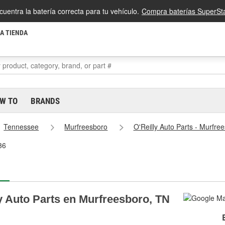
cuentra la batería correcta para tu vehículo.
Compra baterías SuperSta
LA TIENDA
W TO
BRANDS
Tennessee
Murfreesboro
O'Reilly Auto Parts - Murfr
36
y Auto Parts en Murfreesboro, TN