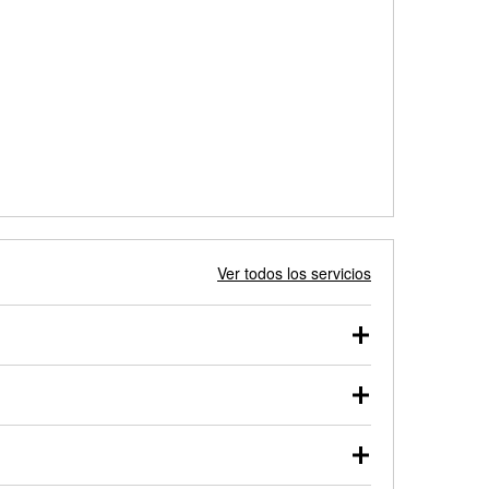
Ver todos los servicios
 autos, camionetas, SUVs, vehículos comerciales y
 probarse dentro o fuera del vehículo y cargarse en
uno de nuestros profesionales te ayudará a encontrar
otor de arranque o alternador. Lleva tu vehículo a tu
y arranque en el estacionamiento, o desmonta el
rueben.