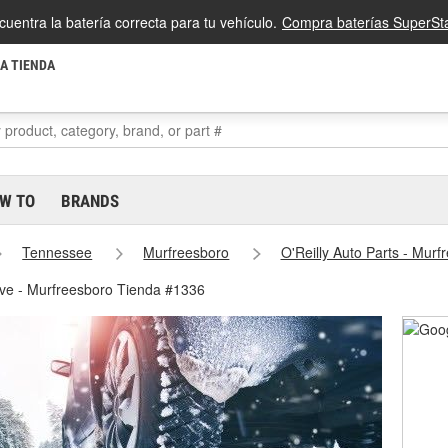
cuentra la batería correcta para tu vehículo.
Compra baterías SuperSta
LA TIENDA
W TO
BRANDS
Tennessee
Murfreesboro
O'Reilly Auto Parts - Mur
eve - Murfreesboro Tienda #1336