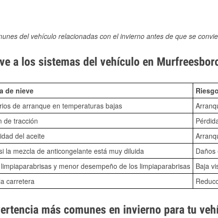
munes del vehículo relacionadas con el invierno antes de que se convie
ve a los sistemas del vehículo en Murfreesbor
a de nieve
Riesgo
ios de arranque en temperaturas bajas
Arranq
n de tracción
Pérdida
idad del aceite
Arranqu
i la mezcla de anticongelante está muy diluida
Daños e
o limpiaparabrisas y menor desempeño de los limpiaparabrisas
Baja vi
la carretera
Reducci
vertencia más comunes en invierno para tu veh