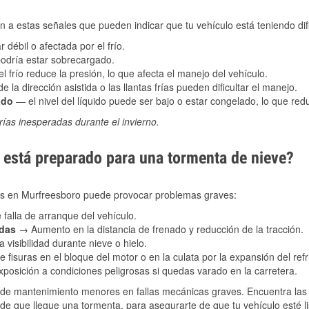
 a estas señales que pueden indicar que tu vehículo está teniendo difi
 débil o afectada por el frío.
podría estar sobrecargado.
l frío reduce la presión, lo que afecta el manejo del vehículo.
e la dirección asistida o las llantas frías pueden dificultar el manejo.
ado
— el nivel del líquido puede ser bajo o estar congelado, lo que reduc
ías inesperadas durante el invierno.
está preparado para una tormenta de nieve?
les en Murfreesboro puede provocar problemas graves:
 falla de arranque del vehículo.
adas
→ Aumento en la distancia de frenado y reducción de la tracción.
 visibilidad durante nieve o hielo.
 fisuras en el bloque del motor o en la culata por la expansión del refr
posición a condiciones peligrosas si quedas varado en la carretera.
de mantenimiento menores en fallas mecánicas graves. Encuentra las p
de que llegue una tormenta, para asegurarte de que tu vehículo esté li