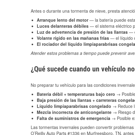
Antes o durante una tormenta de nieve, presta atención
Arranque lento del motor
— la batería puede estar
Luces delanteras débiles
— el sistema eléctrico 
Luz de advertencia de presión de las llantas
— e
Volante rígido en las mañanas frías
— el líquido d
El rociador del líquido limpiaparabrisas congel
Atender estos problemas a tiempo puede prevenir aver
¿Qué sucede cuando un vehículo no 
No preparar tu vehículo para las condiciones inverna
Batería débil + temperaturas bajo cero
→ Posible
Baja presión de las llantas + carreteras congel
Líquido limpiaparabrisas congelado
→ Reduce la
Mezcla incorrecta de anticongelante
→ Riesgo de
Falta de suministros de emergencia
→ Posible ex
Las tormentas invernales pueden convertir problemas 
O’Reilly Auto Parts #1336 en Murfreesboro, TN, antes 