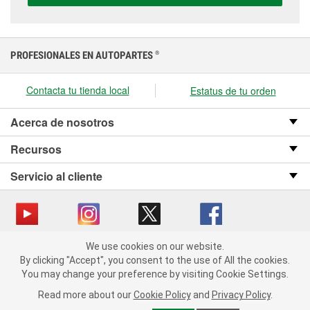
PROFESIONALES EN AUTOPARTES
®
Contacta tu tienda local
Estatus de tu orden
Acerca de nosotros
Recursos
Servicio al cliente
We use cookies on our website.
Copyright © 2008-2026 O’Reilly Auto Parts v OST_3.2.0.0.729 (3) cv1361
We use cookies on our website. By clicking "Accept", you consent
By clicking "Accept", you consent to the use of All the cookies.
catalog_main
to the use of All the cookies.
You may change your preference by visiting Cookie Settings.
You may change your preference by visiting Cookie Settings.
Política de privacidad
Ley de transparencia en las cadenas de suministro
Read more about our
Read more about our
Cookie Policy
Cookie Policy
and
and
Privacy Policy
Privacy Policy
.
.
de California