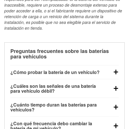
inaccesible, requiere un proceso de desmontaje extenso para
poder acceder a ella, o si el fabricante requiere un dispositivo de
retención de carga o un reinicio del sistema durante la
instalación, es posible que no sea elegible para el servicio de
instalación en tienda.
Preguntas frecuentes sobre las baterías
para vehículos
¿Cómo probar la batería de un vehículo?
Puedes probar la batería de un vehículo de varias
¿Cuáles son las señales de una batería
maneras. El método más rápido es utilizar un
para vehículo débil?
multímetro: con el vehículo apagado, conecta los
Una batería débil suele dar algunas señales de
cables a las terminales de la batería y verifica el
¿Cuánto tiempo duran las baterías para
advertencia. Un arranque lento del motor, faros
voltaje: una batería en buen estado y totalmente
vehículos?
tenues, chasquidos al girar la llave o luces de
cargada debería indicar unos 12.6 voltios. Es
La mayoría de las baterías para vehículos duran
advertencia en el tablero pueden ser indicaciones de
importante saber que las baterías descargadas a
¿Con qué frecuencia debo cambiar la
entre 3 y 5 años. La duración exacta depende de los
que la batería tiene una potencia de carga débil.
veces pueden mostrar una carga completa, y un
batería de mi vehículo?