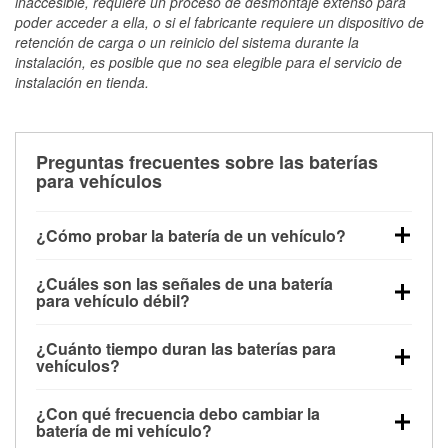
inaccesible, requiere un proceso de desmontaje extenso para
poder acceder a ella, o si el fabricante requiere un dispositivo de
retención de carga o un reinicio del sistema durante la
instalación, es posible que no sea elegible para el servicio de
instalación en tienda.
Preguntas frecuentes sobre las baterías
para vehículos
¿Cómo probar la batería de un vehículo?
Puedes probar la batería de un vehículo de varias
¿Cuáles son las señales de una batería
maneras. El método más rápido es utilizar un
para vehículo débil?
multímetro: con el vehículo apagado, conecta los
Una batería débil suele dar algunas señales de
cables a las terminales de la batería y verifica el
¿Cuánto tiempo duran las baterías para
advertencia. Un arranque lento del motor, faros
voltaje: una batería en buen estado y totalmente
vehículos?
tenues, chasquidos al girar la llave o luces de
cargada debería indicar unos 12.6 voltios. Es
La mayoría de las baterías para vehículos duran
advertencia en el tablero pueden ser indicaciones de
importante saber que las baterías descargadas a
¿Con qué frecuencia debo cambiar la
entre 3 y 5 años. La duración exacta depende de los
que la batería tiene una potencia de carga débil.
veces pueden mostrar una carga completa, y un
batería de mi vehículo?
hábitos de conducción, las condiciones
También puedes notar problemas eléctricos, como
diagnóstico más preciso incluiría realizar una prueba