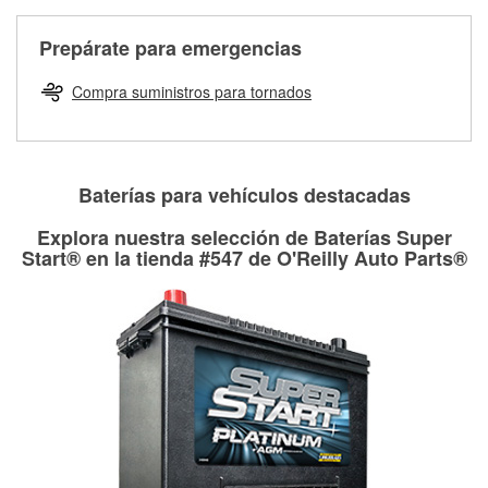
Más información sobre el Programa de Préstamo de
ser rectificados con seguridad. Si tus tambores o discos no
Herramientas de O'Reilly
pueden ser reutilizados, podemos ayudarte a encontrar las
Prepárate para emergencias
partes de reemplazo correctas para tu reparación.
Rectificación de tambores y discos de freno
Compra suministros para tornados
Baterías para vehículos destacadas
Explora nuestra selección de Baterías Super
Start® en la tienda #547 de O'Reilly Auto Parts®