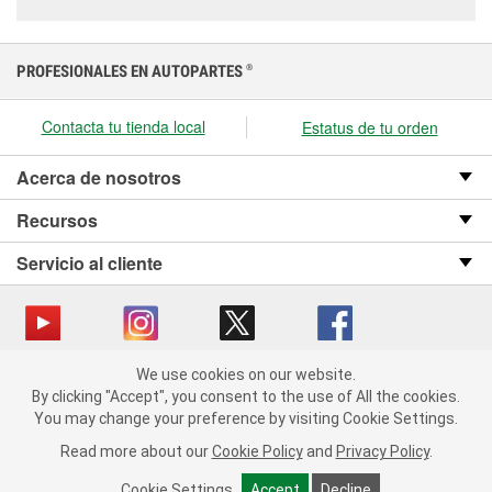
PROFESIONALES EN AUTOPARTES
®
Contacta tu tienda local
Estatus de tu orden
Acerca de nosotros
Recursos
Servicio al cliente
We use cookies on our website.
Copyright © 2008-2026 O’Reilly Auto Parts v OST_3.2.0.0.729 (3) cv1361
We use cookies on our website. By clicking "Accept", you consent
By clicking "Accept", you consent to the use of All the cookies.
catalog_main
to the use of All the cookies.
You may change your preference by visiting Cookie Settings.
You may change your preference by visiting Cookie Settings.
Política de privacidad
Ley de transparencia en las cadenas de suministro
Read more about our
Read more about our
Cookie Policy
Cookie Policy
and
and
Privacy Policy
Privacy Policy
.
.
de California
Cookie Settings
Cookie Settings
Accept
Accept
Decline
Decline