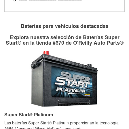
Más información sobre el Programa de Préstamo de
ser rectificados con seguridad. Si tus tambores o discos no
Herramientas de O'Reilly
pueden ser reutilizados, podemos ayudarte a encontrar las
partes de reemplazo correctas para tu reparación.
Rectificación de tambores y discos de freno
Baterías para vehículos destacadas
Explora nuestra selección de Baterías Super
Start® en la tienda #670 de O'Reilly Auto Parts®
Super Start® Platinum
Las baterías Super Start® Platinum proporcionan la tecnología
AGM (Absorbed Glass Mat) más avanzada,
...