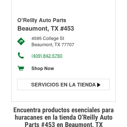
O'Reilly Auto Parts
Beaumont, TX #453
4595 College St
Beaumont, TX 77707
(409) 842-5760
Shop Now
SERVICIOS EN LA TIENDA
Prueba de batería
Prueba de alternadores y
Encuentra productos esenciales para
arrancadores
huracanes en la tienda O’Reilly Auto
Parts #453 en Beaumont, TX
Revisión de la luz "Check Engine"