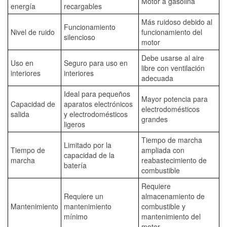
Motor a gasolina
energía
recargables
Más ruidoso debido al
Funcionamiento
Nivel de ruido
funcionamiento del
silencioso
motor
Debe usarse al aire
Uso en
Seguro para uso en
libre con ventilación
interiores
interiores
adecuada
Ideal para pequeños
Mayor potencia para
Capacidad de
aparatos electrónicos
electrodomésticos
salida
y electrodomésticos
grandes
ligeros
Tiempo de marcha
Limitado por la
Tiempo de
ampliada con
capacidad de la
marcha
reabastecimiento de
batería
combustible
Requiere
Requiere un
almacenamiento de
Mantenimiento
mantenimiento
combustible y
mínimo
mantenimiento del
motor