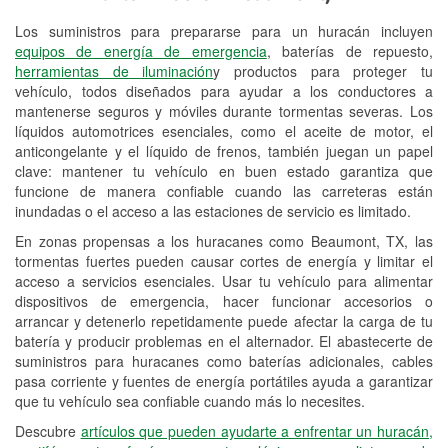
Los suministros para prepararse para un huracán incluyen
Reciclaje de baterías y aceite
equipos de energía de emergencia
, baterías de repuesto,
herramientas de iluminación
y productos para proteger tu
Instalación de bombillas de faros
vehículo, todos diseñados para ayudar a los conductores a
Instalación de limpiaparabrisas
mantenerse seguros y móviles durante tormentas severas. Los
líquidos automotrices esenciales, como el aceite de motor, el
Programa de Préstamo de
anticongelante y el líquido de frenos, también juegan un papel
clave: mantener tu vehículo en buen estado garantiza que
Herramientas
funcione de manera confiable cuando las carreteras están
inundadas o el acceso a las estaciones de servicio es limitado.
Rectificación de tambores y discos de
freno
En zonas propensas a los huracanes como Beaumont, TX, las
tormentas fuertes pueden causar cortes de energía y limitar el
Mangueras hidráulicas a la medida
acceso a servicios esenciales. Usar tu vehículo para alimentar
dispositivos de emergencia, hacer funcionar accesorios o
Hurricane Supplies
arrancar y detenerlo repetidamente puede afectar la carga de tu
batería y producir problemas en el alternador. El abastecerte de
Tornado Supplies
suministros para huracanes como baterías adicionales, cables
pasa corriente y fuentes de energía portátiles ayuda a garantizar
Conoce más
que tu vehículo sea confiable cuando más lo necesites.
Descubre
artículos que pueden ayudarte a enfrentar un huracán,