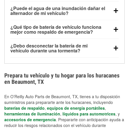
Una batería completamente cargada puede
¿Puede el agua de una inundación dañar el
alimentar pequeños accesorios durante un tiempo
alternador de mi vehículo?
limitado, pero el uso repetido sin conducir el vehículo
Sí. Los alternadores suelen estar montados en la
puede descargarla rápidamente. Se recomienda
¿Qué tipo de batería de vehículo funciona
parte baja del compartimento del motor y pueden
contar con un equipo de carga de respaldo para
mejor como respaldo de emergencia?
dañarse si se sumergen, lo que puede provocar una
cortes prolongados.
Las baterías AGM y marinas se usan comúnmente
falla en el sistema de carga y que la batería se agote
¿Debo desconectar la batería de mi
para aplicaciones de ciclo profundo porque son
días después de la exposición.
vehículo durante una tormenta?
selladas, resistentes a las vibraciones y más
Desconectarla puede ayudar a prevenir ciertas
adecuadas para ciclos repetidos de descarga
sobrecargas eléctricas, pero no te protegerá contra
profunda y recarga.
los daños por inundación. Evitar el agua estancada y
Prepara tu vehículo y tu hogar para los huracanes
preparar opciones de carga de respaldo son
en Beaumont, TX
medidas de protección más efectivas.
En O’Reilly Auto Parts de Beaumont, TX, tienes a tu disposición
suministros para prepararte ante los huracanes, incluyendo
baterías de respaldo
,
equipos de energía portátiles
,
herramientas de iluminación
,
líquidos para automotrices
, y
accesorios de emergencia
. Prepararte con anticipación ayuda a
reducir los riesgos relacionados con el vehículo durante