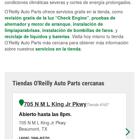
condiciones climáticas severas y cortes de energía prolongados.
O’Reilly Auto Parts ofrece servicios gratis en la tienda, como
revisión gratis de la luz “Check Engine”
,
pruebas de
alternador y motor de arranque
,
instalación de
limpiaparabrisas
,
instalación de bombillas de faros
, y
reciclaje de líquidos y baterías
. Visita hoy mismo tu tienda
O’Reilly Auto Parts más cercana para obtener más información
sobre nuestros
servicios en la tienda
.
Tiendas O'Reilly Auto Parts cercanas
705 N M L King Jr Pkwy
Tienda 6187
Abierto hasta las 8pm.
Ab
705 N M L King Jr Pkwy
10
Beaumont, TX
Be
(409) 299-8570
(4