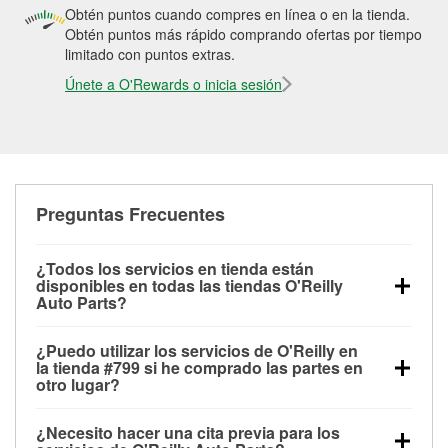
Obtén puntos cuando compres en línea o en la tienda.
Obtén puntos más rápido comprando ofertas por tiempo
limitado con puntos extras.
Únete a O'Rewards o inicia sesión
Preguntas Frecuentes
¿Todos los servicios en tienda están
disponibles en todas las tiendas O'Reilly
Auto Parts?
Todos los servicios gratuitos de tienda, incluyendo
¿Puedo utilizar los servicios de O'Reilly en
las pruebas de batería, pruebas de alternador y
la tienda #799 si he comprado las partes en
motor de arranque, revisión de la luz “Check Engine”
otro lugar?
con O'Reilly VeriScan® e instalación de
Puedes solicitar la mayoría de los servicios en tienda
limpiaparabrisas o bombillas, están disponibles en
¿Necesito hacer una cita previa para los
de O'Reilly Auto Parts que estén disponibles en la
todas las tiendas O'Reilly Auto Parts. La tienda