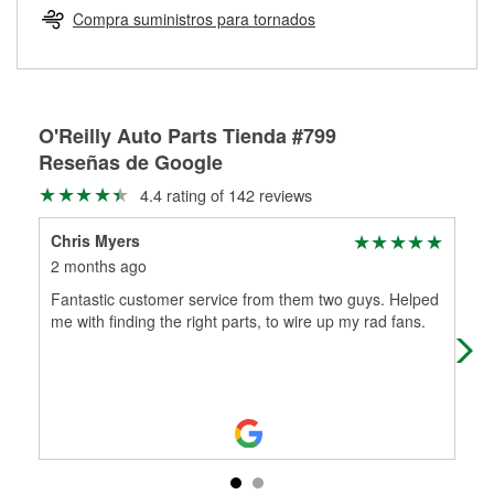
medirán tus tambores o discos para determinar si pueden
Compra suministros para tornados
Más información sobre el Programa de Préstamo de
ser rectificados con seguridad. Si tus tambores o discos no
Herramientas de O'Reilly
pueden ser reutilizados, podemos ayudarte a encontrar las
partes de reemplazo correctas para tu reparación.
Rectificación de tambores y discos de freno
O'Reilly Auto Parts Tienda #799
Reseñas de Google
4.4 rating of 142 reviews
Chris Myers
Dan
2 months ago
1 y
Fantastic customer service from them two guys. Helped
Pro
me with finding the right parts, to wire up my rad fans.