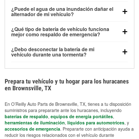
Una batería completamente cargada puede
¿Puede el agua de una inundación dañar el
alimentar pequeños accesorios durante un tiempo
alternador de mi vehículo?
limitado, pero el uso repetido sin conducir el vehículo
Sí. Los alternadores suelen estar montados en la
puede descargarla rápidamente. Se recomienda
¿Qué tipo de batería de vehículo funciona
parte baja del compartimento del motor y pueden
contar con un equipo de carga de respaldo para
mejor como respaldo de emergencia?
dañarse si se sumergen, lo que puede provocar una
cortes prolongados.
Las baterías AGM y marinas se usan comúnmente
falla en el sistema de carga y que la batería se agote
¿Debo desconectar la batería de mi
para aplicaciones de ciclo profundo porque son
días después de la exposición.
vehículo durante una tormenta?
selladas, resistentes a las vibraciones y más
Desconectarla puede ayudar a prevenir ciertas
adecuadas para ciclos repetidos de descarga
sobrecargas eléctricas, pero no te protegerá contra
profunda y recarga.
los daños por inundación. Evitar el agua estancada y
Prepara tu vehículo y tu hogar para los huracanes
preparar opciones de carga de respaldo son
en Brownsville, TX
medidas de protección más efectivas.
En O’Reilly Auto Parts de Brownsville, TX, tienes a tu disposición
suministros para prepararte ante los huracanes, incluyendo
baterías de respaldo
,
equipos de energía portátiles
,
herramientas de iluminación
,
líquidos para automotrices
, y
accesorios de emergencia
. Prepararte con anticipación ayuda a
reducir los riesgos relacionados con el vehículo durante