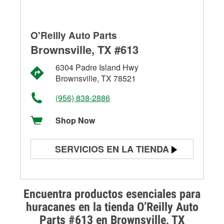
O'Reilly Auto Parts
Brownsville, TX #613
6304 Padre Island Hwy
Brownsville, TX 78521
(956) 838-2886
Shop Now
SERVICIOS EN LA TIENDA
Prueba de batería
Prueba de alternadores y
Encuentra productos esenciales para
arrancadores
huracanes en la tienda O’Reilly Auto
Parts #613 en Brownsville, TX
Revisión de la luz "Check Engine"