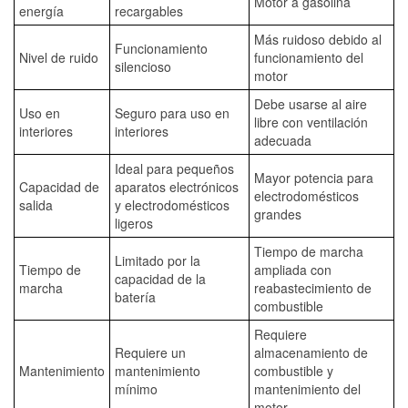
Motor a gasolina
energía
recargables
Más ruidoso debido al
Funcionamiento
Nivel de ruido
funcionamiento del
silencioso
motor
Debe usarse al aire
Uso en
Seguro para uso en
libre con ventilación
interiores
interiores
adecuada
Ideal para pequeños
Mayor potencia para
Capacidad de
aparatos electrónicos
electrodomésticos
salida
y electrodomésticos
grandes
ligeros
Tiempo de marcha
Limitado por la
Tiempo de
ampliada con
capacidad de la
marcha
reabastecimiento de
batería
combustible
Requiere
Requiere un
almacenamiento de
Mantenimiento
mantenimiento
combustible y
mínimo
mantenimiento del
motor