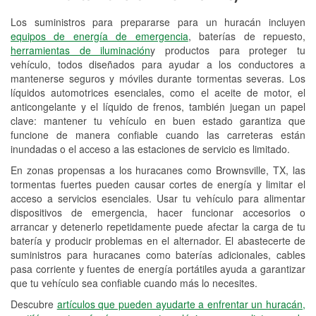
Los suministros para prepararse para un huracán incluyen
Reciclaje de baterías y aceite
equipos de energía de emergencia
, baterías de repuesto,
herramientas de iluminación
y productos para proteger tu
Instalación de bombillas de faros
vehículo, todos diseñados para ayudar a los conductores a
Instalación de limpiaparabrisas
mantenerse seguros y móviles durante tormentas severas. Los
líquidos automotrices esenciales, como el aceite de motor, el
Programa de Préstamo de
anticongelante y el líquido de frenos, también juegan un papel
clave: mantener tu vehículo en buen estado garantiza que
Herramientas
funcione de manera confiable cuando las carreteras están
inundadas o el acceso a las estaciones de servicio es limitado.
Rectificación de tambores y discos de
freno
En zonas propensas a los huracanes como Brownsville, TX, las
tormentas fuertes pueden causar cortes de energía y limitar el
Mangueras hidráulicas a la medida
acceso a servicios esenciales. Usar tu vehículo para alimentar
dispositivos de emergencia, hacer funcionar accesorios o
Hurricane Supplies
arrancar y detenerlo repetidamente puede afectar la carga de tu
batería y producir problemas en el alternador. El abastecerte de
Tornado Supplies
suministros para huracanes como baterías adicionales, cables
pasa corriente y fuentes de energía portátiles ayuda a garantizar
Conoce más
que tu vehículo sea confiable cuando más lo necesites.
Idiomas adicionales
Descubre
artículos que pueden ayudarte a enfrentar un huracán,