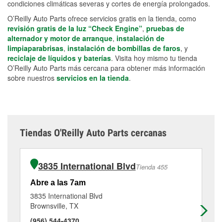
condiciones climáticas severas y cortes de energía prolongados.
O’Reilly Auto Parts ofrece servicios gratis en la tienda, como
revisión gratis de la luz “Check Engine”
,
pruebas de
alternador y motor de arranque
,
instalación de
limpiaparabrisas
,
instalación de bombillas de faros
, y
reciclaje de líquidos y baterías
. Visita hoy mismo tu tienda
O’Reilly Auto Parts más cercana para obtener más información
sobre nuestros
servicios en la tienda
.
Tiendas O'Reilly Auto Parts cercanas
3835 International Blvd
Tienda 455
Abre a las 7am
Ab
3835 International Blvd
41
Brownsville, TX
Br
(956) 544-4370
(9