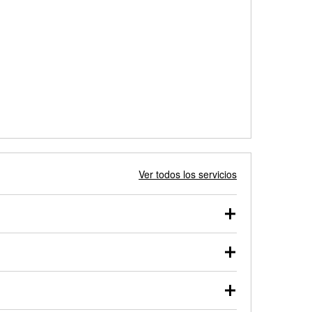
Ver todos los servicios
 autos, camionetas, SUVs, vehículos comerciales y
 probarse dentro o fuera del vehículo y cargarse en
uno de nuestros profesionales te ayudará a encontrar
otor de arranque o alternador. Lleva tu vehículo a tu
y arranque en el estacionamiento, o desmonta el
rueben.