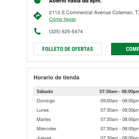
Abierto hasta las 8pm.
2113 S Commercial Avenue Coleman, T
Cómo llegar
(325) 625-5474
FOLLETO DE OFERTAS
COMP
Horario de tienda
Sábado
07:30am
-
08:00p
Domingo
09:00am
-
08:00p
Lunes
07:30am
-
08:00p
Martes
07:30am
-
08:00p
Miércoles
07:30am
-
08:00p
Jueves
07:30am
-
08:00p