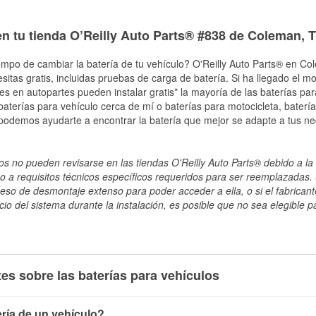
en tu tienda O’Reilly Auto Parts® #838 de Coleman, 
empo de cambiar la batería de tu vehículo? O'Reilly Auto Parts® en Co
esitas gratis, incluidas pruebas de carga de batería. Si ha llegado el 
les en autopartes pueden instalar gratis* la mayoría de las baterías pa
terías para vehículo cerca de mí o baterías para motocicleta, batería
 podemos ayudarte a encontrar la batería que mejor se adapte a tus n
s no pueden revisarse en las tiendas O'Reilly Auto Parts® debido a la 
o a requisitos técnicos específicos requeridos para ser reemplazadas. S
ceso de desmontaje extenso para poder acceder a ella, o si el fabricant
cio del sistema durante la instalación, es posible que no sea elegible pa
es sobre las baterías para vehículos
ría de un vehículo?