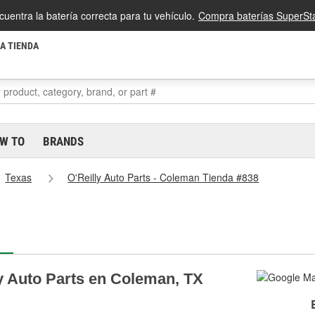
cuentra la batería correcta para tu vehículo.
Compra baterías SuperSta
LA TIENDA
W TO
BRANDS
Texas
O'Reilly Auto Parts - Coleman Tienda #838
ly Auto Parts en Coleman, TX