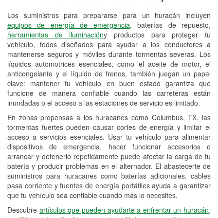
Los suministros para prepararse para un huracán incluyen
Reciclaje de baterías y aceite
equipos de energía de emergencia
, baterías de repuesto,
herramientas de iluminación
y productos para proteger tu
Instalación de bombillas de faros
vehículo, todos diseñados para ayudar a los conductores a
Instalación de limpiaparabrisas
mantenerse seguros y móviles durante tormentas severas. Los
líquidos automotrices esenciales, como el aceite de motor, el
Programa de Préstamo de
anticongelante y el líquido de frenos, también juegan un papel
clave: mantener tu vehículo en buen estado garantiza que
Herramientas
funcione de manera confiable cuando las carreteras están
inundadas o el acceso a las estaciones de servicio es limitado.
Rectificación de tambores y discos de
freno
En zonas propensas a los huracanes como Columbus, TX, las
tormentas fuertes pueden causar cortes de energía y limitar el
Mangueras hidráulicas a la medida
acceso a servicios esenciales. Usar tu vehículo para alimentar
dispositivos de emergencia, hacer funcionar accesorios o
Hurricane Supplies
arrancar y detenerlo repetidamente puede afectar la carga de tu
batería y producir problemas en el alternador. El abastecerte de
Tornado Supplies
suministros para huracanes como baterías adicionales, cables
pasa corriente y fuentes de energía portátiles ayuda a garantizar
Conoce más
que tu vehículo sea confiable cuando más lo necesites.
Descubre
artículos que pueden ayudarte a enfrentar un huracán,