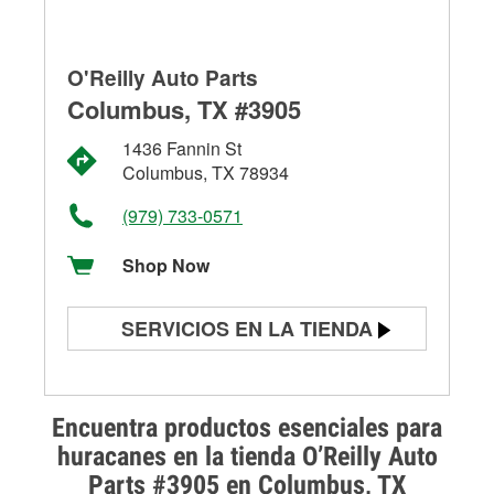
O'Reilly Auto Parts
Columbus, TX #3905
1436 Fannin St
Columbus, TX 78934
(979) 733-0571
Shop Now
SERVICIOS EN LA TIENDA
Prueba de batería
Prueba de alternadores y
Encuentra productos esenciales para
arrancadores
huracanes en la tienda O’Reilly Auto
Parts #3905 en Columbus, TX
Revisión de la luz "Check Engine"