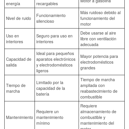
Motor a gasolina
energía
recargables
Más ruidoso debido al
Funcionamiento
Nivel de ruido
funcionamiento del
silencioso
motor
Debe usarse al aire
Uso en
Seguro para uso en
libre con ventilación
interiores
interiores
adecuada
Ideal para pequeños
Mayor potencia para
Capacidad de
aparatos electrónicos
electrodomésticos
salida
y electrodomésticos
grandes
ligeros
Tiempo de marcha
Limitado por la
Tiempo de
ampliada con
capacidad de la
marcha
reabastecimiento de
batería
combustible
Requiere
Requiere un
almacenamiento de
Mantenimiento
mantenimiento
combustible y
mínimo
mantenimiento del
motor