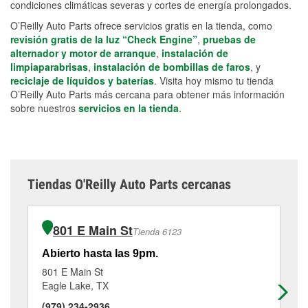
condiciones climáticas severas y cortes de energía prolongados.
O’Reilly Auto Parts ofrece servicios gratis en la tienda, como
revisión gratis de la luz “Check Engine”
,
pruebas de
alternador y motor de arranque
,
instalación de
limpiaparabrisas
,
instalación de bombillas de faros
, y
reciclaje de líquidos y baterías
. Visita hoy mismo tu tienda
O’Reilly Auto Parts más cercana para obtener más información
sobre nuestros
servicios en la tienda
.
Tiendas O'Reilly Auto Parts cercanas
801 E Main St
Tienda 6123
Abierto hasta las 9pm.
Ab
801 E Main St
57
Eagle Lake, TX
Sc
(979) 234-2936
(9