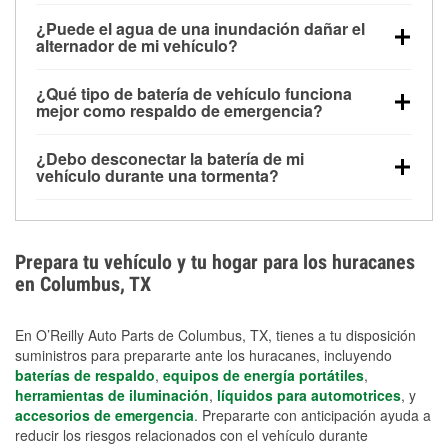
Una batería completamente cargada puede
¿Puede el agua de una inundación dañar el
alimentar pequeños accesorios durante un tiempo
alternador de mi vehículo?
limitado, pero el uso repetido sin conducir el vehículo
Sí. Los alternadores suelen estar montados en la
puede descargarla rápidamente. Se recomienda
¿Qué tipo de batería de vehículo funciona
parte baja del compartimento del motor y pueden
contar con un equipo de carga de respaldo para
mejor como respaldo de emergencia?
dañarse si se sumergen, lo que puede provocar una
cortes prolongados.
Las baterías AGM y marinas se usan comúnmente
falla en el sistema de carga y que la batería se agote
¿Debo desconectar la batería de mi
para aplicaciones de ciclo profundo porque son
días después de la exposición.
vehículo durante una tormenta?
selladas, resistentes a las vibraciones y más
Desconectarla puede ayudar a prevenir ciertas
adecuadas para ciclos repetidos de descarga
sobrecargas eléctricas, pero no te protegerá contra
profunda y recarga.
los daños por inundación. Evitar el agua estancada y
Prepara tu vehículo y tu hogar para los huracanes
preparar opciones de carga de respaldo son
en Columbus, TX
medidas de protección más efectivas.
En O’Reilly Auto Parts de Columbus, TX, tienes a tu disposición
suministros para prepararte ante los huracanes, incluyendo
baterías de respaldo
,
equipos de energía portátiles
,
herramientas de iluminación
,
líquidos para automotrices
, y
accesorios de emergencia
. Prepararte con anticipación ayuda a
reducir los riesgos relacionados con el vehículo durante