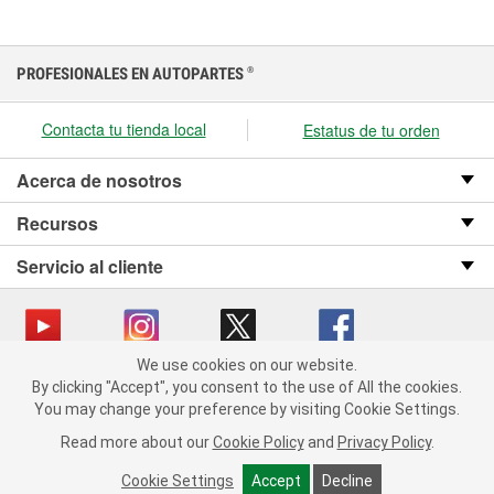
PROFESIONALES EN AUTOPARTES
®
Contacta tu tienda local
Estatus de tu orden
Acerca de nosotros
Recursos
Servicio al cliente
We use cookies on our website.
We use cookies on our website. By clicking "Accept", you consent
Copyright © 2008-2026 O’Reilly Auto Parts v OST_3.2.0.0.729 (3) cv1361
By clicking "Accept", you consent to the use of All the cookies.
to the use of All the cookies.
catalog_main
You may change your preference by visiting Cookie Settings.
You may change your preference by visiting Cookie Settings.
Política de privacidad
Ley de transparencia en las cadenas de suministro
Read more about our
Read more about our
Cookie Policy
Cookie Policy
and
and
Privacy Policy
Privacy Policy
.
.
de California
Cookie Settings
Cookie Settings
Accept
Accept
Decline
Decline