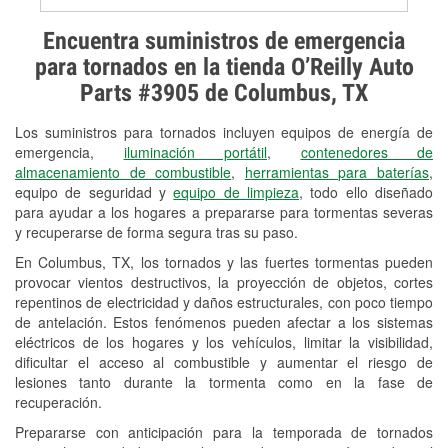
Prueba de alternadores y
Encuentra suministros de emergencia
arrancadores
para tornados en la tienda O’Reilly Auto
Parts #3905 de Columbus, TX
Revisión de la luz "Check Engine"
Los suministros para tornados incluyen equipos de energía de
Reciclaje de baterías y aceite
emergencia,
iluminación portátil
,
contenedores de
almacenamiento de combustible
,
herramientas para baterías
,
Instalación de bombillas de faros
equipo de seguridad y
equipo de limpieza
, todo ello diseñado
Instalación de limpiaparabrisas
para ayudar a los hogares a prepararse para tormentas severas
y recuperarse de forma segura tras su paso.
Programa de Préstamo de
En Columbus, TX, los tornados y las fuertes tormentas pueden
Herramientas
provocar vientos destructivos, la proyección de objetos, cortes
repentinos de electricidad y daños estructurales, con poco tiempo
Rectificación de tambores y discos de
de antelación. Estos fenómenos pueden afectar a los sistemas
freno
eléctricos de los hogares y los vehículos, limitar la visibilidad,
dificultar el acceso al combustible y aumentar el riesgo de
Mangueras hidráulicas a la medida
lesiones tanto durante la tormenta como en la fase de
recuperación.
Hurricane Supplies
Prepararse con anticipación para la temporada de tornados