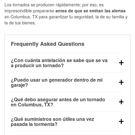
Los tornados se producen rápidamente; por eso, es
imprescindible prepararse
antes de que se emitan las alertas
en Columbus, TX para garantizar tu seguridad, la de su familia y
la de tus bienes.
Frequently Asked Questions
¿Con cuánta antelación se sabe que se va
a producir un tornado?
Algunos tornados en Columbus, TX se forman sin
¿Puedo usar un generador dentro de mi
apenas previo aviso. Las alertas pueden emitirse
garaje?
minutos antes de que toquen tierra, por lo que es
No. Los generadores deben funcionar al aire libre, a
fundamental prepararse antes de la tormenta.
¿Qué debo asegurar antes de un tornado
una distancia mínima de 20 pies de puertas y
en Columbus, TX?
ventanas, para evitar la acumulación de monóxido
Los muebles de exterior, parrillas, herramientas,
de carbono y posibles lesiones.
¿Qué suministros son útiles una vez
trampolines y cualquier objeto suelto del jardín
pasada la tormenta?
deben asegurarse o guardarse para reducir la
Los guantes de protección, mascarillas, linternas,
posibilidad de que vuelen con el viento.