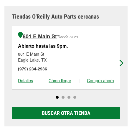
Tiendas O'Reilly Auto Parts cercanas
801 E Main St
Tienda 6123
Abierto hasta las 9pm.
Ab
801 E Main St
57
Eagle Lake, TX
Sc
(979) 234-2936
(9
Detalles
|
Cómo llegar
|
Compra ahora
De
BUSCAR OTRA TIENDA