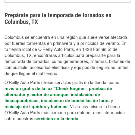
extensiones eléctricas y herramientas de limpieza
ayudan a reducir el riesgo de lesiones durante las
Prepárate para la temporada de tornados en
labores de limpiezas.
Columbus, TX
Columbus se encuentra en una región que suele verse afectada
por fuertes tormentas en primavera y a principios de verano. En
tu tienda local de O’Reilly Auto Parts, en 1436 Fannin St de
Columbus, TX, encontrarás artículos para prepararte para la
temporada de tornados, como generadores, linternas, bidones de
combustible, accesorios eléctricos y equipos de seguridad, antes
de que llegue el mal tiempo.
O’Reilly Auto Parts ofrece servicios gratis en la tienda, como
revisión gratis de la luz “Check Engine”
,
pruebas de
alternador y motor de arranque
,
instalación de
limpiaparabrisas
,
instalación de bombillas de faros
y
reciclaje de líquidos y baterías
. Visita hoy mismo tu tienda
O’Reilly Auto Parts más cercana para obtener más información
sobre nuestros
servicios en la tienda
.