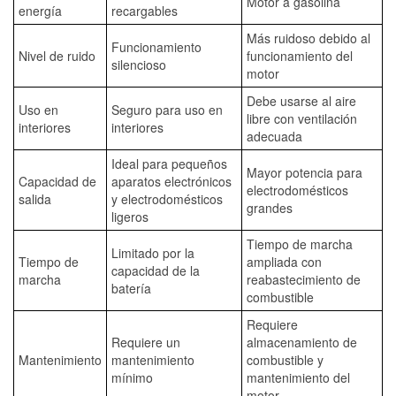
Motor a gasolina
energía
recargables
Más ruidoso debido al
Funcionamiento
Nivel de ruido
funcionamiento del
silencioso
motor
Debe usarse al aire
Uso en
Seguro para uso en
libre con ventilación
interiores
interiores
adecuada
Ideal para pequeños
Mayor potencia para
Capacidad de
aparatos electrónicos
electrodomésticos
salida
y electrodomésticos
grandes
ligeros
Tiempo de marcha
Limitado por la
Tiempo de
ampliada con
capacidad de la
marcha
reabastecimiento de
batería
combustible
Requiere
Requiere un
almacenamiento de
Mantenimiento
mantenimiento
combustible y
mínimo
mantenimiento del
motor