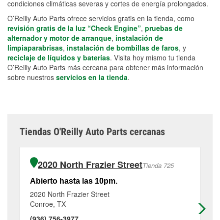
condiciones climáticas severas y cortes de energía prolongados.
O’Reilly Auto Parts ofrece servicios gratis en la tienda, como
revisión gratis de la luz “Check Engine”
,
pruebas de
alternador y motor de arranque
,
instalación de
limpiaparabrisas
,
instalación de bombillas de faros
, y
reciclaje de líquidos y baterías
. Visita hoy mismo tu tienda
O’Reilly Auto Parts más cercana para obtener más información
sobre nuestros
servicios en la tienda
.
Tiendas O'Reilly Auto Parts cercanas
2020 North Frazier Street
Tienda 725
Abierto hasta las 10pm.
Ab
2020 North Frazier Street
33
Conroe, TX
Co
(936) 756-3977
(9