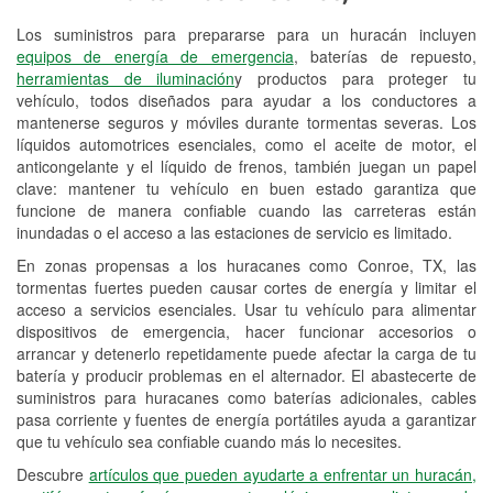
Los suministros para prepararse para un huracán incluyen
Reciclaje de baterías y aceite
equipos de energía de emergencia
, baterías de repuesto,
herramientas de iluminación
y productos para proteger tu
Instalación de bombillas de faros
vehículo, todos diseñados para ayudar a los conductores a
Instalación de limpiaparabrisas
mantenerse seguros y móviles durante tormentas severas. Los
líquidos automotrices esenciales, como el aceite de motor, el
Programa de Préstamo de
anticongelante y el líquido de frenos, también juegan un papel
clave: mantener tu vehículo en buen estado garantiza que
Herramientas
funcione de manera confiable cuando las carreteras están
inundadas o el acceso a las estaciones de servicio es limitado.
Rectificación de tambores y discos de
freno
En zonas propensas a los huracanes como Conroe, TX, las
tormentas fuertes pueden causar cortes de energía y limitar el
Mangueras hidráulicas a la medida
acceso a servicios esenciales. Usar tu vehículo para alimentar
dispositivos de emergencia, hacer funcionar accesorios o
Hurricane Supplies
arrancar y detenerlo repetidamente puede afectar la carga de tu
batería y producir problemas en el alternador. El abastecerte de
Tornado Supplies
suministros para huracanes como baterías adicionales, cables
pasa corriente y fuentes de energía portátiles ayuda a garantizar
Conoce más
que tu vehículo sea confiable cuando más lo necesites.
Idiomas adicionales
Descubre
artículos que pueden ayudarte a enfrentar un huracán,