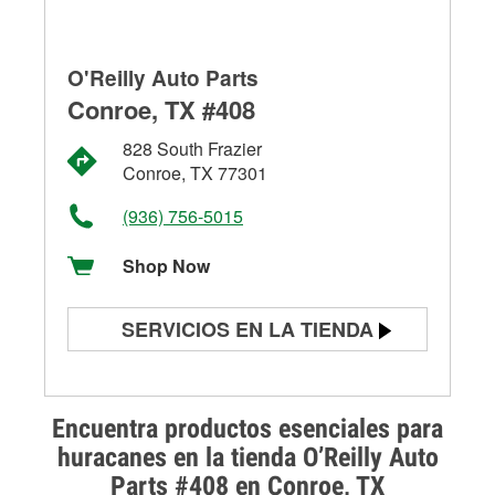
O'Reilly Auto Parts
Conroe, TX #408
828 South Frazier
Conroe, TX 77301
(936) 756-5015
Shop Now
SERVICIOS EN LA TIENDA
Prueba de batería
Prueba de alternadores y
Encuentra productos esenciales para
arrancadores
huracanes en la tienda O’Reilly Auto
Parts #408 en Conroe, TX
Revisión de la luz "Check Engine"