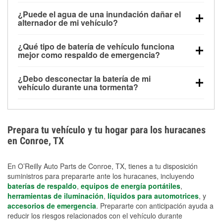
Una batería completamente cargada puede
¿Puede el agua de una inundación dañar el
alimentar pequeños accesorios durante un tiempo
alternador de mi vehículo?
limitado, pero el uso repetido sin conducir el vehículo
Sí. Los alternadores suelen estar montados en la
puede descargarla rápidamente. Se recomienda
¿Qué tipo de batería de vehículo funciona
parte baja del compartimento del motor y pueden
contar con un equipo de carga de respaldo para
mejor como respaldo de emergencia?
dañarse si se sumergen, lo que puede provocar una
cortes prolongados.
Las baterías AGM y marinas se usan comúnmente
falla en el sistema de carga y que la batería se agote
¿Debo desconectar la batería de mi
para aplicaciones de ciclo profundo porque son
días después de la exposición.
vehículo durante una tormenta?
selladas, resistentes a las vibraciones y más
Desconectarla puede ayudar a prevenir ciertas
adecuadas para ciclos repetidos de descarga
sobrecargas eléctricas, pero no te protegerá contra
profunda y recarga.
los daños por inundación. Evitar el agua estancada y
Prepara tu vehículo y tu hogar para los huracanes
preparar opciones de carga de respaldo son
en Conroe, TX
medidas de protección más efectivas.
En O’Reilly Auto Parts de Conroe, TX, tienes a tu disposición
suministros para prepararte ante los huracanes, incluyendo
baterías de respaldo
,
equipos de energía portátiles
,
herramientas de iluminación
,
líquidos para automotrices
, y
accesorios de emergencia
. Prepararte con anticipación ayuda a
reducir los riesgos relacionados con el vehículo durante