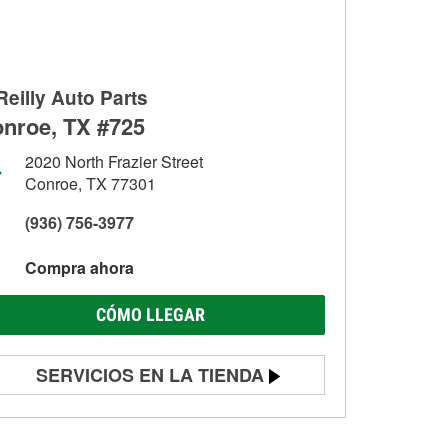
Reilly Auto Parts
nroe, TX #725
2020 North Frazier Street
Conroe, TX 77301
(936) 756-3977
Compra ahora
CÓMO LLEGAR
SERVICIOS EN LA TIENDA
Prueba de batería