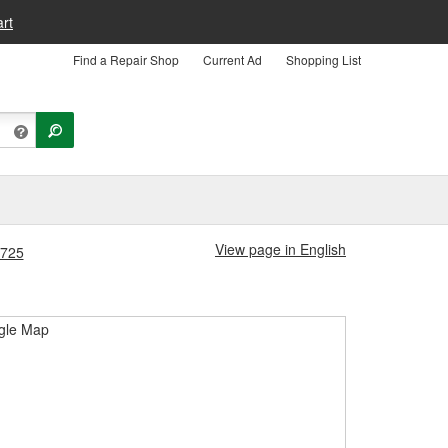
rt
Find a Repair Shop
Current Ad
Shopping List
View page in English
#725