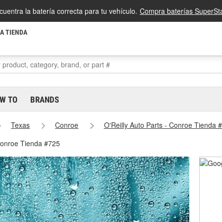
cuentra la batería correcta para tu vehículo.
Compra baterías SuperSta
LA TIENDA
W TO
BRANDS
Texas
Conroe
O'Reilly Auto Parts - Conroe Tienda 
 Conroe Tienda #725