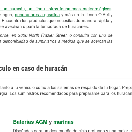
r un huracán, un tifón u otros fenómenos meteorológicos
,
er agua,
generadores a gasolina
y más en la tienda O’Reilly
. Encuentra los productos que necesitas de manera rápida y
e se avecinan o para la temporada de huracanes.
onroe, en 2020 North Frazier Street, o consulta con uno de
a disponibilidad de suministros a medida que se acercan las
ículo en caso de huracán
anto a tu vehículo como a los sistemas de respaldo de tu hogar. Prepar
nergía. Los suministros recomendados para prepararse para los huracan
Baterías AGM
y
marinas
Diseñadas para un desempeño de ciclo profundo y una mejor res