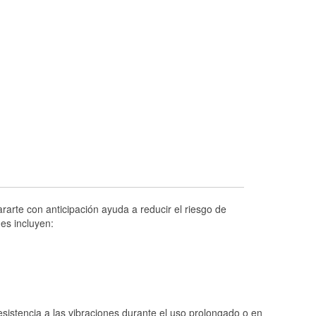
Prueba de alternadores y arrancadores
Revisión de la luz "Check Engine"
Reciclaje de baterías y aceite
Instalación de bombillas de faros
Instalación de limpiaparabrisas
Programa de Préstamo de Herramientas
Rectificación de tambores y discos de
freno
Hurricane Supplies
Tornado Supplies
arte con anticipación ayuda a reducir el riesgo de
Conoce más
es incluyen:
istencia a las vibraciones durante el uso prolongado o en