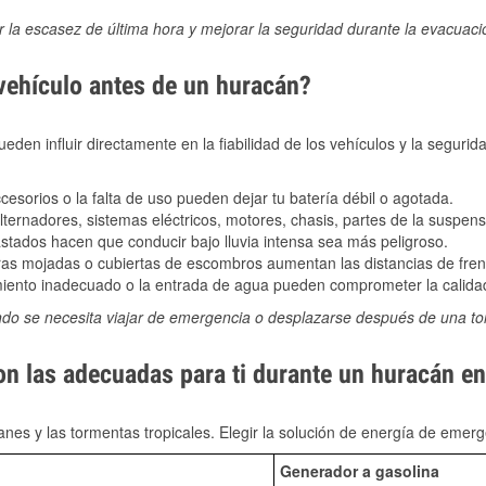
ir la escasez de última hora y mejorar la seguridad durante la evacuac
 vehículo antes de un huracán?
den influir directamente en la fiabilidad de los vehículos y la segurid
sorios o la falta de uso pueden dejar tu batería débil o agotada.
ernadores, sistemas eléctricos, motores, chasis, partes de la suspens
stados hacen que conducir bajo lluvia intensa sea más peligroso.
as mojadas o cubiertas de escombros aumentan las distancias de frena
ento inadecuado o la entrada de agua pueden comprometer la calidad
ndo se necesita viajar de emergencia o desplazarse después de una t
on las adecuadas para ti durante un huracán e
nes y las tormentas tropicales. Elegir la solución de energía de eme
Generador a gasolina