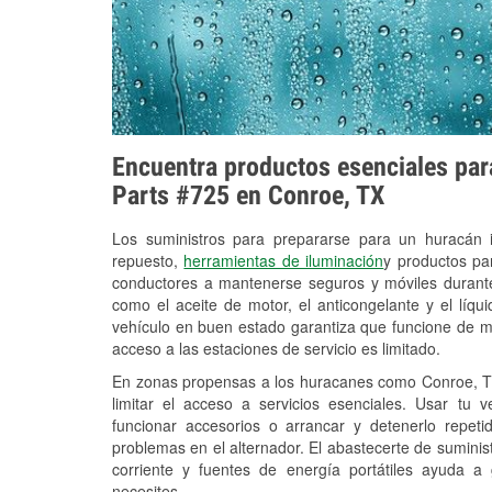
Encuentra productos esenciales para
Parts #725 en Conroe, TX
Los suministros para prepararse para un huracán
repuesto,
herramientas de iluminación
y productos pa
conductores a mantenerse seguros y móviles durante
como el aceite de motor, el anticongelante y el líq
vehículo en buen estado garantiza que funcione de m
acceso a las estaciones de servicio es limitado.
En zonas propensas a los huracanes como Conroe, TX
limitar el acceso a servicios esenciales. Usar tu 
funcionar accesorios o arrancar y detenerlo repet
problemas en el alternador. El abastecerte de sumini
corriente y fuentes de energía portátiles ayuda a
necesites.