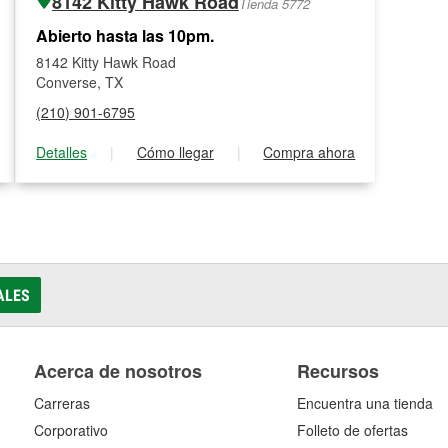
8142 Kitty Hawk Road
Tienda 5772
Abierto hasta las 10pm.
8142 Kitty Hawk Road
Converse, TX
(210) 901-6795
Detalles
|
Cómo llegar
|
Compra ahora
ALES
Acerca de nosotros
Recursos
Carreras
Encuentra una tienda
Corporativo
Folleto de ofertas