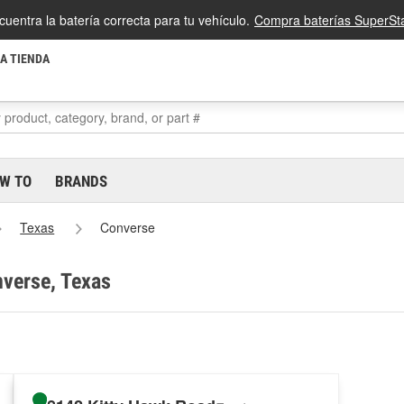
cuentra la batería correcta para tu vehículo.
Compra baterías SuperSta
LA TIENDA
W TO
BRANDS
Texas
Converse
nverse, Texas