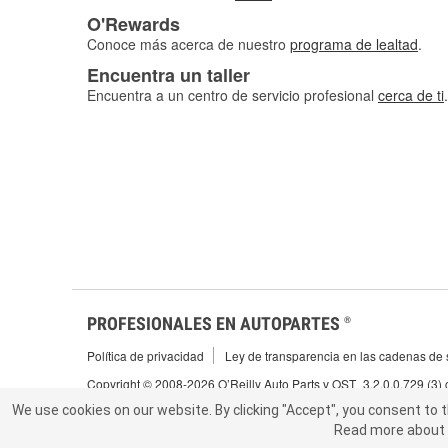
O'Rewards
Conoce más acerca de nuestro
programa de lealtad
.
Encuentra un taller
Encuentra a un centro de servicio profesional
cerca de ti
.
PROFESIONALES EN AUTOPARTES
®
Política de privacidad
Ley de transparencia en las cadenas de s
Copyright © 2008-2026 O’Reilly Auto Parts v OST_3.2.0.0.729 (3)
We use cookies on our website.
We use cookies on our website. By clicking "Accept", you consent to 
By clicking "Accept", you consent to t
Read more about 
abou