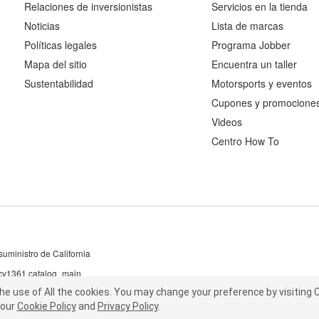
Relaciones de inversionistas
Servicios en la tienda
Noticias
Lista de marcas
Políticas legales
Programa Jobber
Mapa del sitio
Encuentra un taller
Sustentabilidad
Motorsports y eventos
Cupones y promocione
Videos
Centro How To
uministro de California
 cv1361 catalog_main
the use of All the cookies.
he use of All the cookies.
You may change your preference by visiting C
You may change your preference by visiting
our
t our
Cookie Policy
Cookie Policy
and
and
Privacy Policy
Privacy Policy
.
.