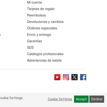
Mi cuenta
Tarjetas de regalo
Reembolsos
Devoluciones y cambios
Órdenes especiales
s
Envío y entrega
Garantías
SDS
Catálogos profesionales
Advertencias de estafa
ookie Settings.
 Cookie Settings.
Read more
Cookie Settings
Cookie Settings
Accept
Accept
Decline
Decline