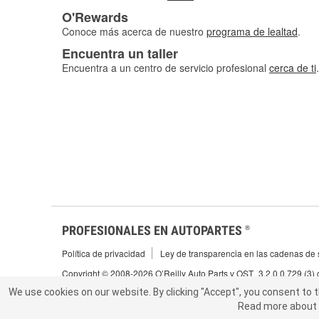
O'Rewards
Conoce más acerca de nuestro
programa de lealtad
.
Encuentra un taller
Encuentra a un centro de servicio profesional
cerca de ti
.
PROFESIONALES EN AUTOPARTES
®
Política de privacidad
Ley de transparencia en las cadenas de s
Copyright © 2008-2026 O’Reilly Auto Parts v OST_3.2.0.0.729 (3)
We use cookies on our website.
We use cookies on our website. By clicking "Accept", you consent to 
By clicking "Accept", you consent to t
Read more about 
abou