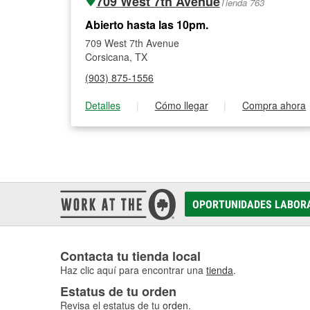
709 West 7th Avenue
Tienda 763
Abierto hasta las 10pm.
709 West 7th Avenue
Corsicana, TX
(903) 875-1556
Detalles
|
Cómo llegar
|
Compra ahora
OPORTUNIDADES LABOR
Contacta tu tienda local
Haz clic aquí para encontrar una
tienda
.
Estatus de tu orden
Revisa el estatus de tu
orden
.