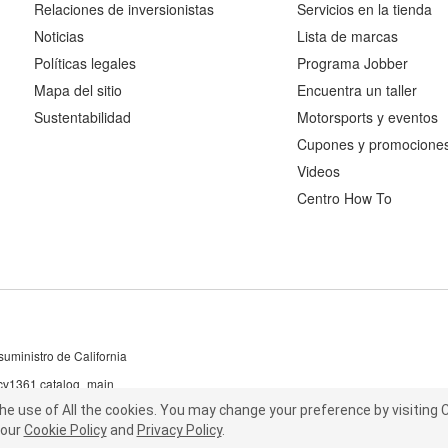
Relaciones de inversionistas
Servicios en la tienda
Noticias
Lista de marcas
Políticas legales
Programa Jobber
Mapa del sitio
Encuentra un taller
Sustentabilidad
Motorsports y eventos
Cupones y promocione
Videos
Centro How To
uministro de California
 cv1361 catalog_main
the use of All the cookies.
he use of All the cookies.
You may change your preference by visiting C
You may change your preference by visiting
our
t our
Cookie Policy
Cookie Policy
and
and
Privacy Policy
Privacy Policy
.
.