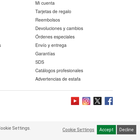
Mi cuenta
Tarjetas de regalo
Reembolsos
Devoluciones y cambios
Órdenes especiales
s
Envío y entrega
Garantías
SDS
Catálogos profesionales
Advertencias de estafa
ookie Settings.
 Cookie Settings.
Read more
Cookie Settings
Cookie Settings
Accept
Accept
Decline
Decline