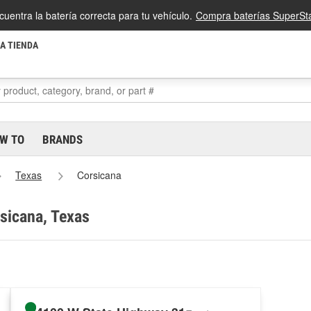
cuentra la batería correcta para tu vehículo.
Compra baterías SuperSta
LA TIENDA
W TO
BRANDS
Texas
Corsicana
rsicana, Texas