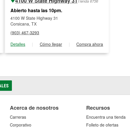
4100 W State Highway 31
Tienda 6736
Abierto hasta las 10pm.
4100 W State Highway 31
Corsicana, TX
(903) 467-3293
Detalles
|
Cómo llegar
|
Compra ahora
ALES
Acerca de nosotros
Recursos
Carreras
Encuentra una tienda
Corporativo
Folleto de ofertas