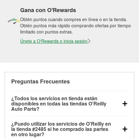
Gana con O'Rewards
Obtén puntos cuando compres en línea o en la tienda.
Obtén puntos más rápido comprando ofertas por tiempo
limitado con puntos extras.
Únete a O'Rewards o inicia sesión
Preguntas Frecuentes
¿Todos los servicios en tienda están
disponibles en todas las tiendas O'Reilly
Auto Parts?
Todos los servicios gratuitos de tienda, incluyendo
¿Puedo utilizar los servicios de O'Reilly en
las pruebas de batería, pruebas de alternador y
la tienda #2485 si he comprado las partes
motor de arranque, revisión de la luz “Check Engine”
en otro lugar?