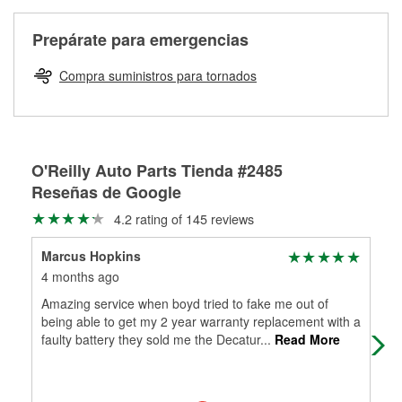
Más información sobre el Programa de Préstamo de
ser rectificados con seguridad. Si tus tambores o discos no
Herramientas de O'Reilly
pueden ser reutilizados, podemos ayudarte a encontrar las
Prepárate para emergencias
partes de reemplazo correctas para tu reparación.
Rectificación de tambores y discos de freno
Compra suministros para tornados
O'Reilly Auto Parts Tienda #2485
Reseñas de Google
4.2 rating of 145 reviews
Marcus Hopkins
Por
4 months ago
4 m
Amazing service when boyd tried to fake me out of
Pet
being able to get my 2 year warranty replacement with a
gen
faulty battery they sold me the Decatur
...
Read More
the