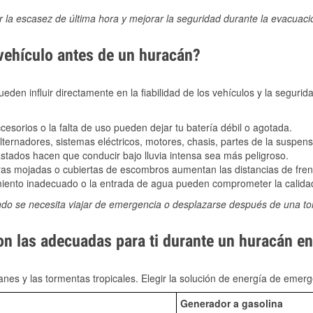
ir la escasez de última hora y mejorar la seguridad durante la evacuac
 vehículo antes de un huracán?
den influir directamente en la fiabilidad de los vehículos y la segurid
sorios o la falta de uso pueden dejar tu batería débil o agotada.
ernadores, sistemas eléctricos, motores, chasis, partes de la suspens
stados hacen que conducir bajo lluvia intensa sea más peligroso.
as mojadas o cubiertas de escombros aumentan las distancias de frena
ento inadecuado o la entrada de agua pueden comprometer la calidad
ndo se necesita viajar de emergencia o desplazarse después de una t
son las adecuadas para ti durante un huracán 
nes y las tormentas tropicales. Elegir la solución de energía de eme
Generador a gasolina