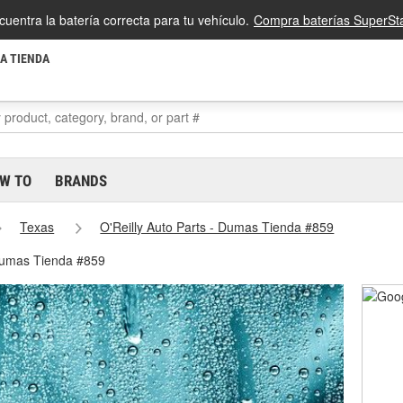
cuentra la batería correcta para tu vehículo.
Compra baterías SuperSta
LA TIENDA
W TO
BRANDS
Texas
O'Reilly Auto Parts - Dumas Tienda #859
 Dumas Tienda #859