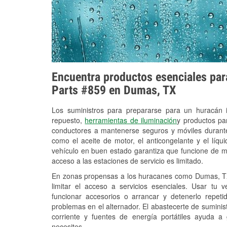
Encuentra productos esenciales para
Parts #859 en Dumas, TX
Los suministros para prepararse para un huracán
repuesto,
herramientas de iluminación
y productos pa
conductores a mantenerse seguros y móviles durante
como el aceite de motor, el anticongelante y el líq
vehículo en buen estado garantiza que funcione de m
acceso a las estaciones de servicio es limitado.
En zonas propensas a los huracanes como Dumas, TX,
limitar el acceso a servicios esenciales. Usar tu 
funcionar accesorios o arrancar y detenerlo repet
problemas en el alternador. El abastecerte de sumini
corriente y fuentes de energía portátiles ayuda a
necesites.