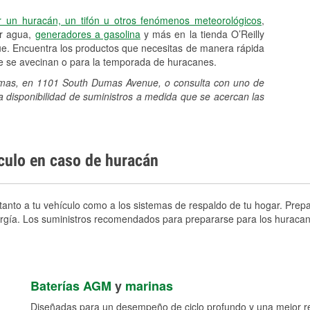
r un huracán, un tifón u otros fenómenos meteorológicos
,
er agua,
generadores a gasolina
y más en la tienda O’Reilly
. Encuentra los productos que necesitas de manera rápida
ue se avecinan o para la temporada de huracanes.
Dumas, en 1101 South Dumas Avenue, o consulta con uno de
a disponibilidad de suministros a medida que se acercan las
ículo en caso de huracán
nto a tu vehículo como a los sistemas de respaldo de tu hogar. Prepar
nergía. Los suministros recomendados para prepararse para los huracan
Baterías AGM
y
marinas
Diseñadas para un desempeño de ciclo profundo y una mejor res