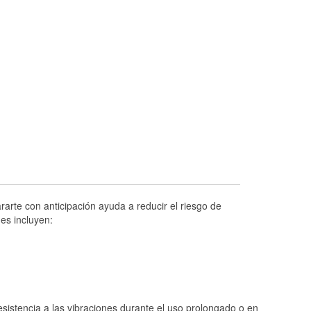
Prueba de alternadores y arrancadores
Revisión de la luz "Check Engine"
Reciclaje de baterías y aceite
Instalación de bombillas de faros
Instalación de limpiaparabrisas
Programa de Préstamo de Herramientas
Rectificación de tambores y discos de
freno
Hurricane Supplies
Tornado Supplies
arte con anticipación ayuda a reducir el riesgo de
Conoce más
es incluyen:
istencia a las vibraciones durante el uso prolongado o en