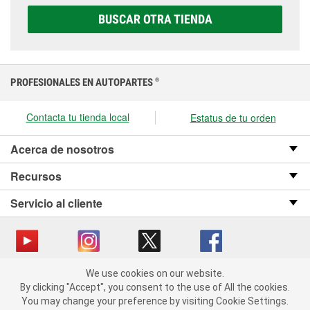
correcta para tu vehículo y presupuesto.
BUSCAR OTRA TIENDA
PROFESIONALES EN AUTOPARTES
®
Contacta tu tienda local
Estatus de tu orden
Acerca de nosotros
Recursos
Servicio al cliente
We use cookies on our website.
Copyright © 2008-2026 O’Reilly Auto Parts v OST_3.2.0.0.729 (3) cv1361
We use cookies on our website. By clicking "Accept", you consent
By clicking "Accept", you consent to the use of All the cookies.
catalog_main
to the use of All the cookies.
You may change your preference by visiting Cookie Settings.
You may change your preference by visiting Cookie Settings.
Política de privacidad
Ley de transparencia en las cadenas de suministro