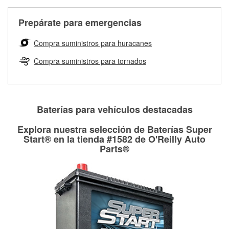
Más información sobre el Programa de Préstamo de
ser rectificados con seguridad. Si tus tambores o discos no
Herramientas de O'Reilly
pueden ser reutilizados, podemos ayudarte a encontrar las
Prepárate para emergencias
partes de reemplazo correctas para tu reparación.
Rectificación de tambores y discos de freno
Compra suministros para huracanes
Compra suministros para tornados
Baterías para vehículos destacadas
Explora nuestra selección de Baterías Super
Start® en la tienda #1582 de O'Reilly Auto
Parts®