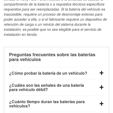
compartimento de la batería o a requisitos técnicos específicos
requeridos para ser reemplazadas. Si la batería del vehículo es
inaccesible, requiere un proceso de desmontaje extenso para
poder acceder a ella, o si el fabricante requiere un dispositivo de
retención de carga o un reinicio del sistema durante la
instalación, es posible que no sea elegible para el servicio de
instalación en tienda.
Preguntas frecuentes sobre las baterías
para vehículos
¿Cómo probar la batería de un vehículo?
Puedes probar la batería de un vehículo de varias
¿Cuáles son las señales de una batería
maneras. El método más rápido es utilizar un
para vehículo débil?
multímetro: con el vehículo apagado, conecta los
Una batería débil suele dar algunas señales de
cables a las terminales de la batería y verifica el
¿Cuánto tiempo duran las baterías para
advertencia. Un arranque lento del motor, faros
voltaje: una batería en buen estado y totalmente
vehículos?
tenues, chasquidos al girar la llave o luces de
cargada debería indicar unos 12.6 voltios. Es