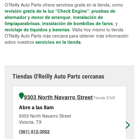
O’Reilly Auto Parts ofrece servicios gratis en la tienda, como
revisión gratis de la luz “Check Engine”
,
pruebas de
alternador y motor de arranque
,
instalación de
limpiaparabrisas
,
instalación de bombillas de faros
, y
reciclaje de líquidos y baterías
. Visita hoy mismo tu tienda
O’Reilly Auto Parts más cercana para obtener más información
sobre nuestros
servicios en la tienda
.
Tiendas O'Reilly Auto Parts cercanas
9303 North Navarro Street
Tienda 5745
Abre a las 8am
Ab
9303 North Navarro Street
34
Victoria, TX
Vic
(361) 412-3002
(3