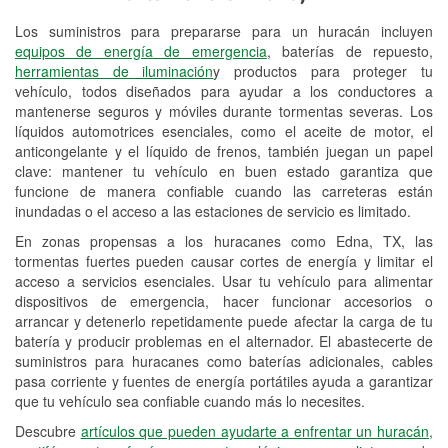
Los suministros para prepararse para un huracán incluyen
Reciclaje de baterías y aceite
equipos de energía de emergencia
, baterías de repuesto,
herramientas de iluminación
y productos para proteger tu
Instalación de bombillas de faros
vehículo, todos diseñados para ayudar a los conductores a
Instalación de limpiaparabrisas
mantenerse seguros y móviles durante tormentas severas. Los
líquidos automotrices esenciales, como el aceite de motor, el
Programa de Préstamo de
anticongelante y el líquido de frenos, también juegan un papel
clave: mantener tu vehículo en buen estado garantiza que
Herramientas
funcione de manera confiable cuando las carreteras están
inundadas o el acceso a las estaciones de servicio es limitado.
Rectificación de tambores y discos de
freno
En zonas propensas a los huracanes como Edna, TX, las
tormentas fuertes pueden causar cortes de energía y limitar el
Hurricane Supplies
acceso a servicios esenciales. Usar tu vehículo para alimentar
dispositivos de emergencia, hacer funcionar accesorios o
Tornado Supplies
arrancar y detenerlo repetidamente puede afectar la carga de tu
batería y producir problemas en el alternador. El abastecerte de
Conoce más
suministros para huracanes como baterías adicionales, cables
pasa corriente y fuentes de energía portátiles ayuda a garantizar
que tu vehículo sea confiable cuando más lo necesites.
Descubre
artículos que pueden ayudarte a enfrentar un huracán,