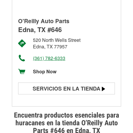
O'Reilly Auto Parts
Edna, TX #646
520 North Wells Street
Edna, TX 77957
(361) 782-6333
Shop Now
SERVICIOS EN LA TIENDA
Prueba de batería
Prueba de alternadores y
Encuentra productos esenciales para
arrancadores
huracanes en la tienda O’Reilly Auto
Parts #646 en Edna, TX
Revisión de la luz "Check Engine"