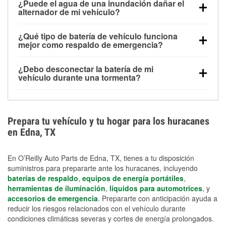
¿Puede el agua de una inundación dañar el
alimentar pequeños accesorios durante un tiempo
alternador de mi vehículo?
limitado, pero el uso repetido sin conducir el vehículo
Sí. Los alternadores suelen estar montados en la
puede descargarla rápidamente. Se recomienda
¿Qué tipo de batería de vehículo funciona
parte baja del compartimento del motor y pueden
contar con un equipo de carga de respaldo para
mejor como respaldo de emergencia?
dañarse si se sumergen, lo que puede provocar una
cortes prolongados.
Las baterías AGM y marinas se usan comúnmente
falla en el sistema de carga y que la batería se agote
¿Debo desconectar la batería de mi
para aplicaciones de ciclo profundo porque son
días después de la exposición.
vehículo durante una tormenta?
selladas, resistentes a las vibraciones y más
Desconectarla puede ayudar a prevenir ciertas
adecuadas para ciclos repetidos de descarga
sobrecargas eléctricas, pero no te protegerá contra
profunda y recarga.
los daños por inundación. Evitar el agua estancada y
Prepara tu vehículo y tu hogar para los huracanes
preparar opciones de carga de respaldo son
en Edna, TX
medidas de protección más efectivas.
En O’Reilly Auto Parts de Edna, TX, tienes a tu disposición
suministros para prepararte ante los huracanes, incluyendo
baterías de respaldo
,
equipos de energía portátiles
,
herramientas de iluminación
,
líquidos para automotrices
, y
accesorios de emergencia
. Prepararte con anticipación ayuda a
reducir los riesgos relacionados con el vehículo durante
condiciones climáticas severas y cortes de energía prolongados.