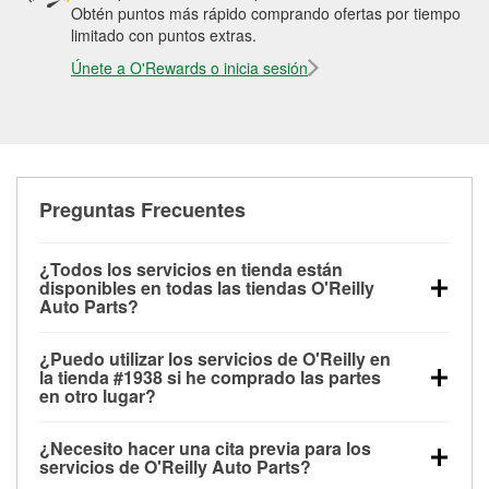
Obtén puntos más rápido comprando ofertas por tiempo
limitado con puntos extras.
Únete a O'Rewards o inicia sesión
Preguntas Frecuentes
¿Todos los servicios en tienda están
disponibles en todas las tiendas O'Reilly
Auto Parts?
Todos los servicios gratuitos de tienda, incluyendo
¿Puedo utilizar los servicios de O'Reilly en
las pruebas de batería, pruebas de alternador y
la tienda #1938 si he comprado las partes
motor de arranque, revisión de la luz “Check Engine”
en otro lugar?
con O'Reilly VeriScan® e instalación de
Puedes solicitar la mayoría de los servicios en tienda
limpiaparabrisas o bombillas, están disponibles en
¿Necesito hacer una cita previa para los
de O'Reilly Auto Parts que estén disponibles en la
todas las tiendas O'Reilly Auto Parts. La tienda
servicios de O'Reilly Auto Parts?
tienda #1938 de Flower Mound, TX aunque hayas
O'Reilly #1938 de Flower Mound, TX también ofrece