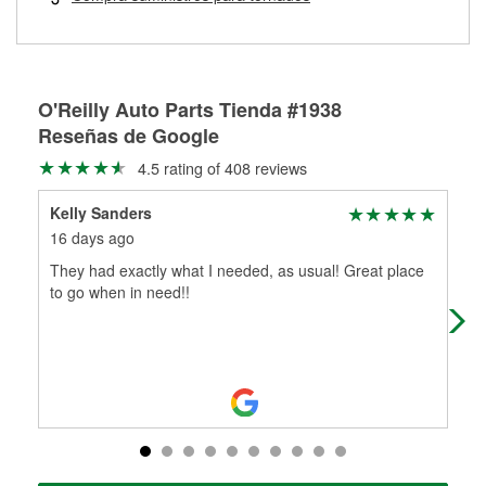
Más información sobre el Programa de Préstamo de
ser rectificados con seguridad. Si tus tambores o discos no
Herramientas de O'Reilly
pueden ser reutilizados, podemos ayudarte a encontrar las
partes de reemplazo correctas para tu reparación.
Rectificación de tambores y discos de freno
O'Reilly Auto Parts Tienda #1938
Reseñas de Google
4.5 rating of 408 reviews
Kelly Sanders
Fra
16 days ago
1 m
They had exactly what I needed, as usual! Great place
My 
to go when in need!!
are
org