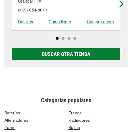
componentes provistos por el cliente. Para más
Crandall, TX
Su
puede variar según la tienda. Contacta o visita la
detalles, contáctanos al
(972) 552-1432
o visítanos
(469) 654-8010
(9
tienda #2463 para obtener más información.
en 982 E Us Hwy 80, Forney, TX.
Detalles
|
Cómo llegar
|
Compra ahora
De
BUSCAR OTRA TIENDA
Categorías populares
Baterías
Frenos
Alternadores
Radiadores
Faros
Bujías