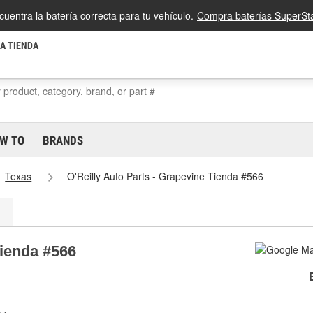
cuentra la batería correcta para tu vehículo.
Compra baterías SuperSta
LA TIENDA
W TO
BRANDS
Texas
O'Reilly Auto Parts - Grapevine Tienda #566
Tienda #566