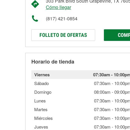
303 Park Blvd South Grapevine, TX 760
Cómo llegar
(817) 421-0854
FOLLETO DE OFERTAS
COMP
Horario de tienda
Viernes
07:30am
-
10:00p
Sábado
07:30am
-
10:00p
Domingo
08:00am
-
09:00p
Lunes
07:30am
-
10:00p
Martes
07:30am
-
10:00p
Miércoles
07:30am
-
10:00p
Jueves
07:30am
-
10:00p