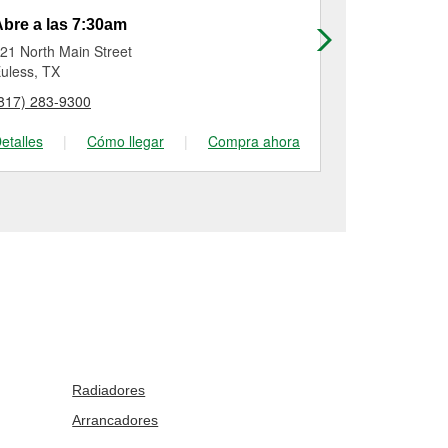
bre a las 7:30am
Abre a las
21 North Main Street
1571 West Ma
uless, TX
Lewisville, TX
817) 283-9300
(972) 436-66
etalles
|
Cómo llegar
|
Compra ahora
Detalles
|
Radiadores
Arrancadores