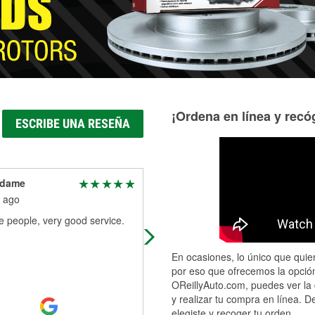
¡Ordena en línea y recóg
ESCRIBE UNA RESEÑA
Adame
Brian Lilly
 ago
1 month ago
e people, very good service.
I had a problem with my windshield
wipers and Oscar was very
professional and helped me figure 
En ocasiones, lo único que quier
that I needed to get a part to secur
por eso que ofrecemos la opción
them bet
...
Read More
OReillyAuto.com, puedes ver la 
y realizar tu compra en línea. D
elegiste y recoger tu orden.