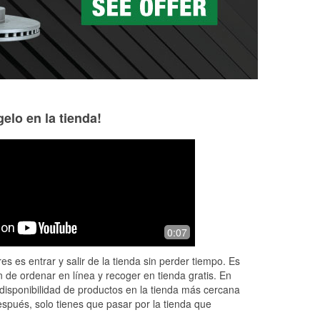
elo en la tienda!
Mosiah Newberry
John B
1 month ago
2 months ago
Great experience! Friendly associates.
I have been blown
0:07
level of customer s
out
They guys helped 
es es entrar y salir de la tienda sin perder tiempo. Es
e
appropriate batte
 de ordenar en línea y recoger en tienda gratis. En
to
...
Read More
disponibilidad de productos en la tienda más cercana
espués, solo tienes que pasar por la tienda que