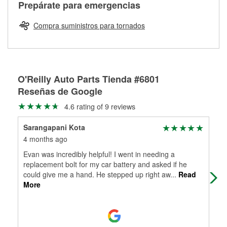
Más información sobre el Programa de Préstamo de
ser rectificados con seguridad. Si tus tambores o discos no
Prepárate para emergencias
averiada o determina los acoplamientos y la longitud
Herramientas de O'Reilly
pueden ser reutilizados, podemos ayudarte a encontrar las
adecuados para que te construyamos una nueva. O'Reilly
partes de reemplazo correctas para tu reparación.
Compra suministros para tornados
Auto Parts tiene las mangueras y los acoples adecuados
Rectificación de tambores y discos de freno
para reparar el sistema hidráulico de tu maquinaria
agrícola o de construcción.
Más información acerca del servicio de mangueras
O'Reilly Auto Parts Tienda #6801
hidráulicas a la medida en tu tienda local
Reseñas de Google
4.6 rating of 9 reviews
Sarangapani Kota
Dor
4 months ago
8 m
Evan was incredibly helpful! I went in needing a
Tha
replacement bolt for my car battery and asked if he
We'
could give me a hand. He stepped up right aw
...
Read
More