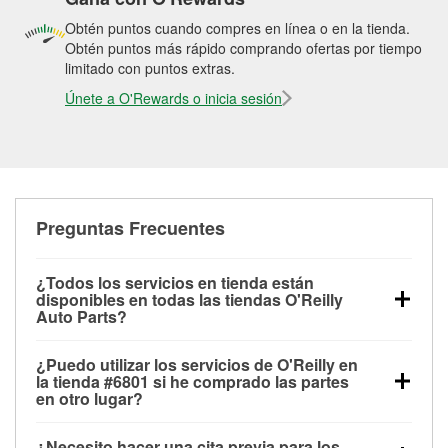
Obtén puntos cuando compres en línea o en la tienda.
Obtén puntos más rápido comprando ofertas por tiempo
limitado con puntos extras.
Únete a O'Rewards o inicia sesión
Preguntas Frecuentes
¿Todos los servicios en tienda están
disponibles en todas las tiendas O'Reilly
Auto Parts?
Todos los servicios gratuitos de tienda, incluyendo
¿Puedo utilizar los servicios de O'Reilly en
las pruebas de batería, pruebas de alternador y
la tienda #6801 si he comprado las partes
motor de arranque, revisión de la luz “Check Engine”
en otro lugar?
con O'Reilly VeriScan® e instalación de
Puedes solicitar la mayoría de los servicios en tienda
limpiaparabrisas o bombillas, están disponibles en
¿Necesito hacer una cita previa para los