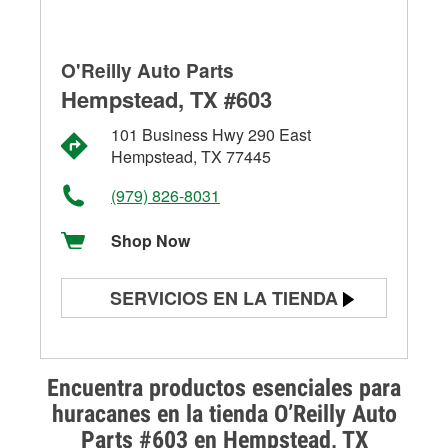
O'Reilly Auto Parts
Hempstead, TX #603
101 Business Hwy 290 East
Hempstead, TX 77445
(979) 826-8031
Shop Now
SERVICIOS EN LA TIENDA
Prueba de batería
Prueba de alternadores y
Encuentra productos esenciales para
arrancadores
huracanes en la tienda O’Reilly Auto
Parts #603 en Hempstead, TX
Revisión de la luz "Check Engine"