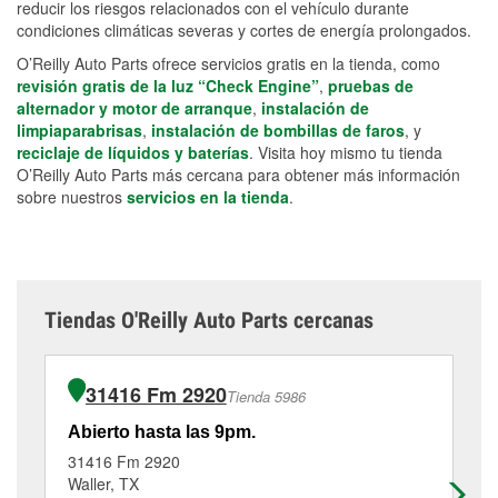
reducir los riesgos relacionados con el vehículo durante
condiciones climáticas severas y cortes de energía prolongados.
O’Reilly Auto Parts ofrece servicios gratis en la tienda, como
revisión gratis de la luz “Check Engine”
,
pruebas de
alternador y motor de arranque
,
instalación de
limpiaparabrisas
,
instalación de bombillas de faros
, y
reciclaje de líquidos y baterías
. Visita hoy mismo tu tienda
O’Reilly Auto Parts más cercana para obtener más información
sobre nuestros
servicios en la tienda
.
Tiendas O'Reilly Auto Parts cercanas
31416 Fm 2920
Tienda 5986
Abierto hasta las 9pm.
Ab
31416 Fm 2920
71
Waller, TX
Bel