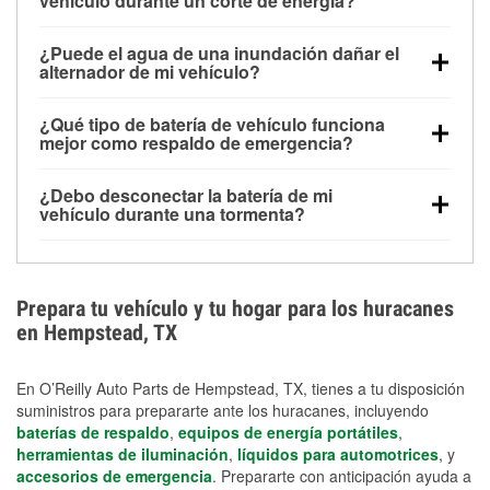
vehículo durante un corte de energía?
Una batería completamente cargada puede
¿Puede el agua de una inundación dañar el
alimentar pequeños accesorios durante un tiempo
alternador de mi vehículo?
limitado, pero el uso repetido sin conducir el vehículo
Sí. Los alternadores suelen estar montados en la
puede descargarla rápidamente. Se recomienda
¿Qué tipo de batería de vehículo funciona
parte baja del compartimento del motor y pueden
contar con un equipo de carga de respaldo para
mejor como respaldo de emergencia?
dañarse si se sumergen, lo que puede provocar una
cortes prolongados.
Las baterías AGM y marinas se usan comúnmente
falla en el sistema de carga y que la batería se agote
¿Debo desconectar la batería de mi
para aplicaciones de ciclo profundo porque son
días después de la exposición.
vehículo durante una tormenta?
selladas, resistentes a las vibraciones y más
Desconectarla puede ayudar a prevenir ciertas
adecuadas para ciclos repetidos de descarga
sobrecargas eléctricas, pero no te protegerá contra
profunda y recarga.
los daños por inundación. Evitar el agua estancada y
Prepara tu vehículo y tu hogar para los huracanes
preparar opciones de carga de respaldo son
en Hempstead, TX
medidas de protección más efectivas.
En O’Reilly Auto Parts de Hempstead, TX, tienes a tu disposición
suministros para prepararte ante los huracanes, incluyendo
baterías de respaldo
,
equipos de energía portátiles
,
herramientas de iluminación
,
líquidos para automotrices
, y
accesorios de emergencia
. Prepararte con anticipación ayuda a