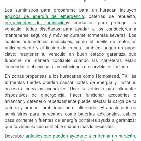
Los suministros para prepararse para un huracán incluyen
Reciclaje de baterías y aceite
equipos de energía de emergencia
, baterías de repuesto,
herramientas de iluminación
y productos para proteger tu
Instalación de bombillas de faros
vehículo, todos diseñados para ayudar a los conductores a
Instalación de limpiaparabrisas
mantenerse seguros y móviles durante tormentas severas. Los
líquidos automotrices esenciales, como el aceite de motor, el
Programa de Préstamo de
anticongelante y el líquido de frenos, también juegan un papel
clave: mantener tu vehículo en buen estado garantiza que
Herramientas
funcione de manera confiable cuando las carreteras están
inundadas o el acceso a las estaciones de servicio es limitado.
Rectificación de tambores y discos de
freno
En zonas propensas a los huracanes como Hempstead, TX, las
tormentas fuertes pueden causar cortes de energía y limitar el
Mangueras hidráulicas a la medida
acceso a servicios esenciales. Usar tu vehículo para alimentar
dispositivos de emergencia, hacer funcionar accesorios o
Hurricane Supplies
arrancar y detenerlo repetidamente puede afectar la carga de tu
batería y producir problemas en el alternador. El abastecerte de
Tornado Supplies
suministros para huracanes como baterías adicionales, cables
pasa corriente y fuentes de energía portátiles ayuda a garantizar
Conoce más
que tu vehículo sea confiable cuando más lo necesites.
Idiomas adicionales
Descubre
artículos que pueden ayudarte a enfrentar un huracán,