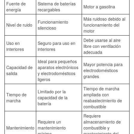
Fuente de
Sistema de baterías
Motor a gasolina
energía
recargables
Más ruidoso debido al
Funcionamiento
Nivel de ruido
funcionamiento del
silencioso
motor
Debe usarse al aire
Uso en
Seguro para uso en
libre con ventilación
interiores
interiores
adecuada
Ideal para pequeños
Mayor potencia para
Capacidad de
aparatos electrónicos
electrodomésticos
salida
y electrodomésticos
grandes
ligeros
Tiempo de marcha
Limitado por la
Tiempo de
ampliada con
capacidad de la
marcha
reabastecimiento de
batería
combustible
Requiere
Requiere un
almacenamiento de
Mantenimiento
mantenimiento
combustible y
mínimo
mantenimiento del