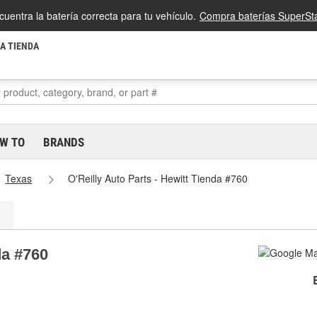
cuentra la batería correcta para tu vehículo.
Compra baterías SuperSta
LA TIENDA
W TO
BRANDS
Texas
O'Reilly Auto Parts - Hewitt Tienda #760
da #760