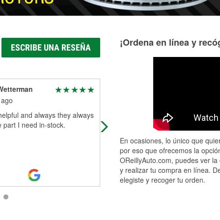
¡Ordena en línea y recóg
ESCRIBE UNA RESEÑA
Wetterman
Charissa Menchaca
 ago
1 month ago
helpful and always they always
Heather was absolutely awesome!
 part I need in-stock.
She helped me replace my battery
and made the whole process quick
En ocasiones, lo único que quier
easy, and stress-free. She was
por eso que ofrecemos la opción
knowledgeable,
...
Read More
OReillyAuto.com, puedes ver la 
y realizar tu compra en línea. D
elegiste y recoger tu orden.