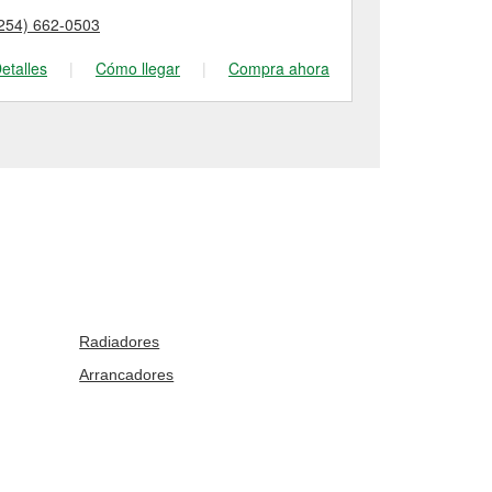
254) 662-0503
(254) 752-21
etalles
|
Cómo llegar
|
Compra ahora
Detalles
|
Radiadores
Arrancadores