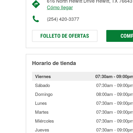
616 North Hewitt Drive Hewitt, TX 76643
Cómo llegar
(254) 420-3377
FOLLETO DE OFERTAS
COMP
Horario de tienda
Viernes
07:30am
-
09:00p
Sábado
07:30am
-
09:00p
Domingo
08:00am
-
09:00p
Lunes
07:30am
-
09:00p
Martes
07:30am
-
09:00p
Miércoles
07:30am
-
09:00p
Jueves
07:30am
-
09:00p