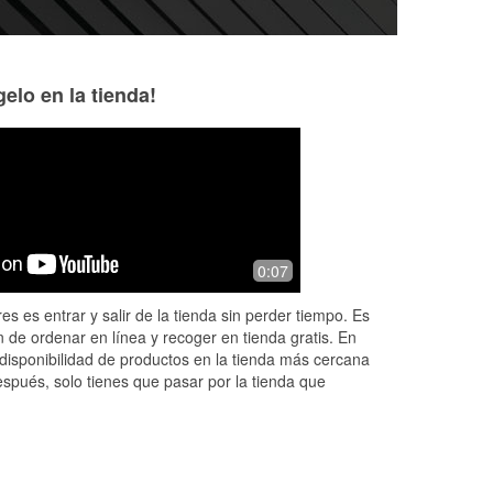
elo en la tienda!
Kalie Gadaire
Ashley Futral Y
1 month ago
1 month ago
Heather went above and beyond.
I want to give a h
0:07
Explained all my car battery choices
Ethan at O’Reilly 
,
and then installed my new battery.
above and beyond 
es es entrar y salir de la tienda sin perder tiempo. Es
Very helpful. In and out process.
being turned away
 de ordenar en línea y recoger en tienda gratis. En
a
...
Read More
disponibilidad de productos en la tienda más cercana
espués, solo tienes que pasar por la tienda que