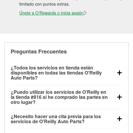
limitado con puntos extras.
Únete a O'Rewards o inicia sesión
Preguntas Frecuentes
¿Todos los servicios en tienda están
disponibles en todas las tiendas O'Reilly
Auto Parts?
Todos los servicios gratuitos de tienda, incluyendo
¿Puedo utilizar los servicios de O'Reilly en
las pruebas de batería, pruebas de alternador y
la tienda #816 si he comprado las partes en
motor de arranque, revisión de la luz “Check Engine”
otro lugar?
con O'Reilly VeriScan® e instalación de
Puedes solicitar la mayoría de los servicios en tienda
limpiaparabrisas o bombillas, están disponibles en
¿Necesito hacer una cita previa para los
de O'Reilly Auto Parts que estén disponibles en la
todas las tiendas O'Reilly Auto Parts. La tienda
servicios de O'Reilly Auto Parts?
tienda #816 de Hillsboro, TX aunque hayas
O'Reilly #816 de Hillsboro, TX también ofrece
No es necesario agendar una cita para ninguno de
comprado las partes en otro sitio. Los servicios como