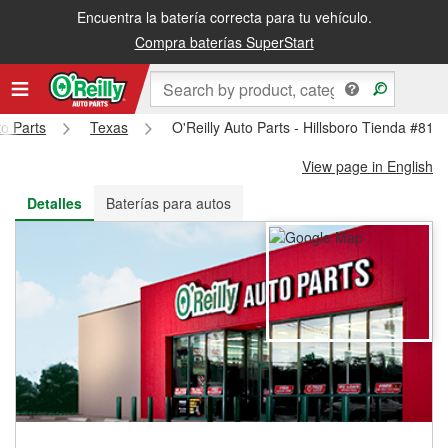
Encuentra la batería correcta para tu vehículo.
Recibe tu orden gratis al día siguiente o recógela en la tienda
Compra baterías SuperStart
to Parts
Texas
O'Reilly Auto Parts - Hillsboro Tienda #816
View page in English
Detalles
Baterías para autos