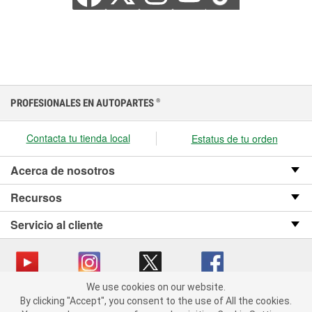
PROFESIONALES EN AUTOPARTES
®
Contacta tu tienda local
Estatus de tu orden
Acerca de nosotros
Recursos
Servicio al cliente
We use cookies on our website.
We use cookies on our website. By clicking "Accept", you consent
Copyright © 2008-2026 O’Reilly Auto Parts v OST_3.2.0.0.729 (3) cv1361
By clicking "Accept", you consent to the use of All the cookies.
to the use of All the cookies.
catalog_main