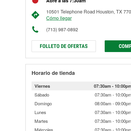
Abre a las 7:30am
10501 Telephone Road Houston, TX 77
Cómo llegar
(713) 987-0892
FOLLETO DE OFERTAS
COMP
Horario de tienda
Viernes
07:30am
-
10:00p
Sábado
07:30am
-
10:00p
Domingo
08:00am
-
09:00p
Lunes
07:30am
-
10:00p
Martes
07:30am
-
10:00p
Miércoles
07:30am
-
10:00p