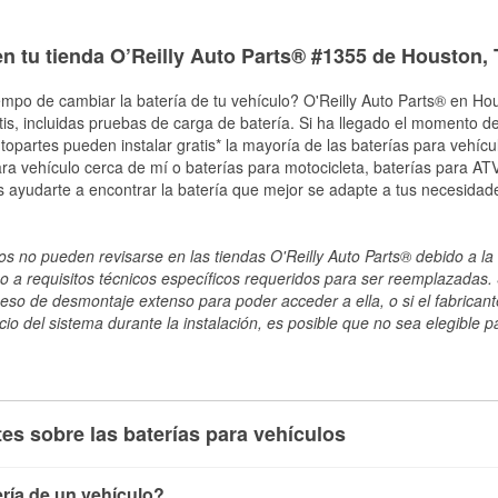
en tu tienda O’Reilly Auto Parts® #1355 de Houston,
empo de cambiar la batería de tu vehículo? O'Reilly Auto Parts® en Hou
tis, incluidas pruebas de carga de batería. Si ha llegado el momento de
topartes pueden instalar gratis* la mayoría de las baterías para vehíc
a vehículo cerca de mí o baterías para motocicleta, baterías para ATV,
 ayudarte a encontrar la batería que mejor se adapte a tus necesidad
s no pueden revisarse en las tiendas O'Reilly Auto Parts® debido a la 
o a requisitos técnicos específicos requeridos para ser reemplazadas. S
ceso de desmontaje extenso para poder acceder a ella, o si el fabricant
cio del sistema durante la instalación, es posible que no sea elegible pa
es sobre las baterías para vehículos
ría de un vehículo?