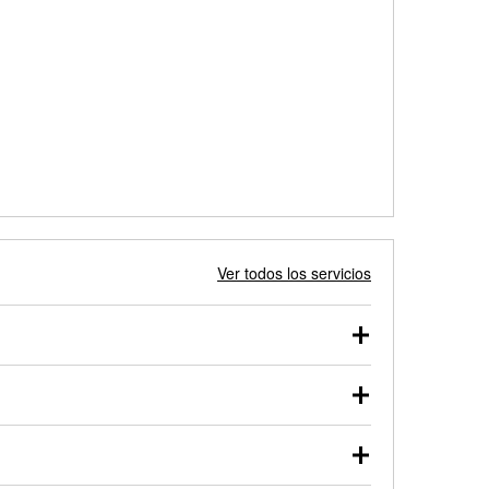
Ver todos los servicios
 autos, camionetas, SUVs, vehículos comerciales y
 probarse dentro o fuera del vehículo y cargarse en
uno de nuestros profesionales te ayudará a encontrar
otor de arranque o alternador. Lleva tu vehículo a tu
y arranque en el estacionamiento, o desmonta el
rueben.