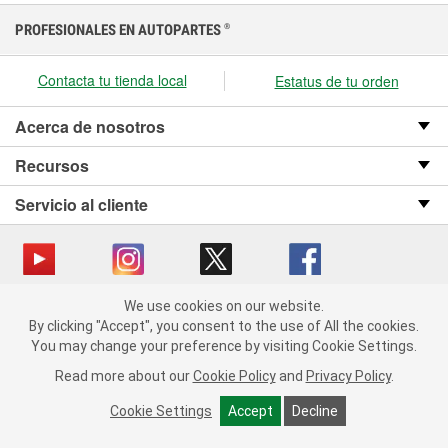
PROFESIONALES EN AUTOPARTES
®
Contacta tu tienda local
Estatus de tu orden
Acerca de nosotros
Recursos
Servicio al cliente
We use cookies on our website.
Copyright © 2008-2026 O’Reilly Auto Parts v OST_3.2.0.0.729 (3) cv1361
We use cookies on our website. By clicking "Accept", you consent
By clicking "Accept", you consent to the use of All the cookies.
catalog_main
to the use of All the cookies.
You may change your preference by visiting Cookie Settings.
You may change your preference by visiting Cookie Settings.
Política de privacidad
Ley de transparencia en las cadenas de suministro
Read more about our
Read more about our
Cookie Policy
Cookie Policy
and
and
Privacy Policy
Privacy Policy
.
.
de California
Cookie Settings
Cookie Settings
Accept
Accept
Decline
Decline