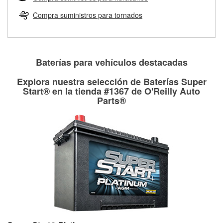
Más información sobre el Programa de Préstamo de
ser rectificados con seguridad. Si tus tambores o discos no
Herramientas de O'Reilly
pueden ser reutilizados, podemos ayudarte a encontrar las
Compra suministros para tornados
partes de reemplazo correctas para tu reparación.
Rectificación de tambores y discos de freno
Baterías para vehículos destacadas
Explora nuestra selección de Baterías Super
Start® en la tienda #1367 de O'Reilly Auto
Parts®