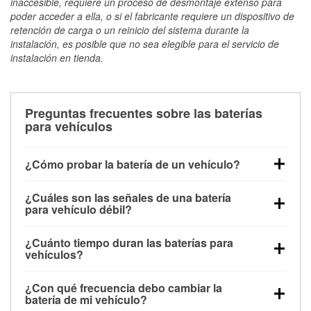
inaccesible, requiere un proceso de desmontaje extenso para
poder acceder a ella, o si el fabricante requiere un dispositivo de
retención de carga o un reinicio del sistema durante la
instalación, es posible que no sea elegible para el servicio de
instalación en tienda.
Preguntas frecuentes sobre las baterías
para vehículos
¿Cómo probar la batería de un vehículo?
Puedes probar la batería de un vehículo de varias
¿Cuáles son las señales de una batería
maneras. El método más rápido es utilizar un
para vehículo débil?
multímetro: con el vehículo apagado, conecta los
Una batería débil suele dar algunas señales de
cables a las terminales de la batería y verifica el
¿Cuánto tiempo duran las baterías para
advertencia. Un arranque lento del motor, faros
voltaje: una batería en buen estado y totalmente
vehículos?
tenues, chasquidos al girar la llave o luces de
cargada debería indicar unos 12.6 voltios. Es
La mayoría de las baterías para vehículos duran
advertencia en el tablero pueden ser indicaciones de
importante saber que las baterías descargadas a
¿Con qué frecuencia debo cambiar la
entre 3 y 5 años. La duración exacta depende de los
que la batería tiene una potencia de carga débil.
veces pueden mostrar una carga completa, y un
batería de mi vehículo?
hábitos de conducción, las condiciones
También puedes notar problemas eléctricos, como
diagnóstico más preciso incluiría realizar una prueba