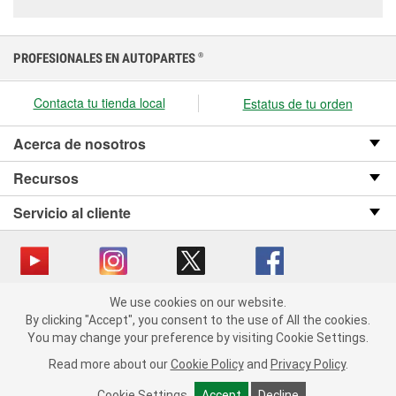
PROFESIONALES EN AUTOPARTES
®
Contacta tu tienda local
Estatus de tu orden
Acerca de nosotros
Recursos
Servicio al cliente
We use cookies on our website.
Copyright © 2008-2026 O’Reilly Auto Parts v OST_3.2.0.0.729 (3) cv1361
We use cookies on our website. By clicking "Accept", you consent
By clicking "Accept", you consent to the use of All the cookies.
catalog_main
to the use of All the cookies.
You may change your preference by visiting Cookie Settings.
You may change your preference by visiting Cookie Settings.
Política de privacidad
Ley de transparencia en las cadenas de suministro
Read more about our
Read more about our
Cookie Policy
Cookie Policy
and
and
Privacy Policy
Privacy Policy
.
.
de California
Cookie Settings
Cookie Settings
Accept
Accept
Decline
Decline