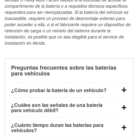
compartimento de la batería o a requisitos técnicos específicos
requeridos para ser reemplazadas. Si la batería del vehículo es
inaccesible, requiere un proceso de desmontaje extenso para
poder acceder a ella, o si el fabricante requiere un dispositivo de
retención de carga o un reinicio del sistema durante la
instalación, es posible que no sea elegible para el servicio de
instalación en tienda.
Preguntas frecuentes sobre las baterías
para vehículos
¿Cómo probar la batería de un vehículo?
Puedes probar la batería de un vehículo de varias
¿Cuáles son las señales de una batería
maneras. El método más rápido es utilizar un
para vehículo débil?
multímetro: con el vehículo apagado, conecta los
Una batería débil suele dar algunas señales de
cables a las terminales de la batería y verifica el
¿Cuánto tiempo duran las baterías para
advertencia. Un arranque lento del motor, faros
voltaje: una batería en buen estado y totalmente
vehículos?
tenues, chasquidos al girar la llave o luces de
cargada debería indicar unos 12.6 voltios. Es