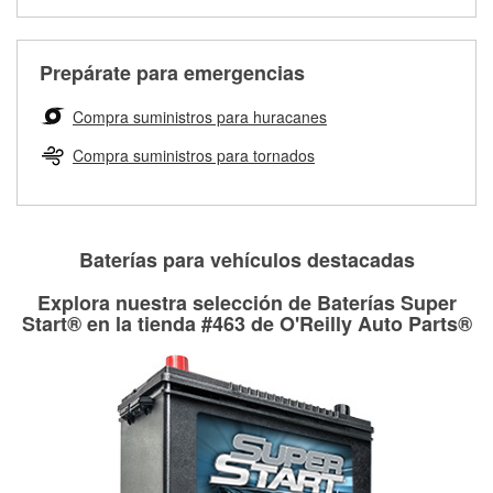
medirán tus tambores o discos para determinar si pueden
Más información sobre el Programa de Préstamo de
ser rectificados con seguridad. Si tus tambores o discos no
Herramientas de O'Reilly
pueden ser reutilizados, podemos ayudarte a encontrar las
Prepárate para emergencias
partes de reemplazo correctas para tu reparación.
Rectificación de tambores y discos de freno
Compra suministros para huracanes
Compra suministros para tornados
Baterías para vehículos destacadas
Explora nuestra selección de Baterías Super
Start® en la tienda #463 de O'Reilly Auto Parts®