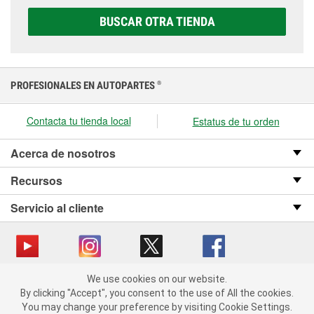
correcta para tu vehículo y presupuesto.
BUSCAR OTRA TIENDA
PROFESIONALES EN AUTOPARTES
®
Contacta tu tienda local
Estatus de tu orden
Acerca de nosotros
Recursos
Servicio al cliente
We use cookies on our website.
Copyright © 2008-2026 O’Reilly Auto Parts v OST_3.2.0.0.729 (3) cv1361
We use cookies on our website. By clicking "Accept", you consent
By clicking "Accept", you consent to the use of All the cookies.
catalog_main
to the use of All the cookies.
You may change your preference by visiting Cookie Settings.