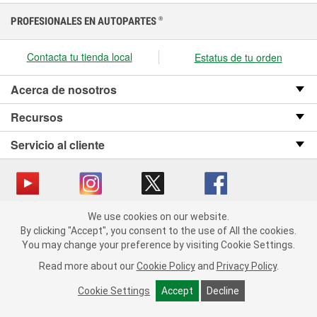
PROFESIONALES EN AUTOPARTES
®
Contacta tu tienda local
Estatus de tu orden
Acerca de nosotros
Recursos
Servicio al cliente
We use cookies on our website.
Copyright © 2008-2026 O’Reilly Auto Parts v OST_3.2.0.0.729 (3) cv1361
We use cookies on our website. By clicking "Accept", you consent
By clicking "Accept", you consent to the use of All the cookies.
catalog_main
to the use of All the cookies.
You may change your preference by visiting Cookie Settings.
You may change your preference by visiting Cookie Settings.
Política de privacidad
Ley de transparencia en las cadenas de suministro
Read more about our
Read more about our
Cookie Policy
Cookie Policy
and
and
Privacy Policy
Privacy Policy
.
.
de California
Cookie Settings
Cookie Settings
Accept
Accept
Decline
Decline