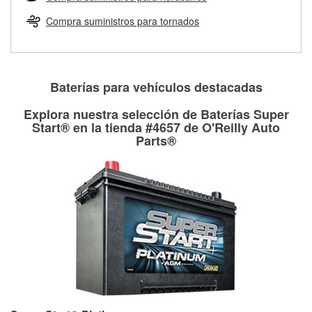
Más información sobre el Programa de Préstamo de
ser rectificados con seguridad. Si tus tambores o discos no
Herramientas de O'Reilly
pueden ser reutilizados, podemos ayudarte a encontrar las
Compra suministros para tornados
partes de reemplazo correctas para tu reparación.
Rectificación de tambores y discos de freno
Baterías para vehículos destacadas
Explora nuestra selección de Baterías Super
Start® en la tienda #4657 de O'Reilly Auto
Parts®