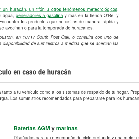
r un huracán, un tifón u otros fenómenos meteorológicos
,
er agua,
generadores a gasolina
y más en la tienda O’Reilly
Encuentra los productos que necesitas de manera rápida y
e se avecinan o para la temporada de huracanes.
 Houston, en 10717 South Post Oak, o consulta con uno de
a disponibilidad de suministros a medida que se acercan las
ículo en caso de huracán
tanto a tu vehículo como a los sistemas de respaldo de tu hogar. Prepa
nergía. Los suministros recomendados para prepararse para los huracan
Baterías AGM
y
marinas
Diseñadas para un desempeño de ciclo profundo y una mejor res