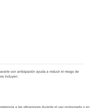
Prueba de alternadores y arrancadores
Revisión de la luz "Check Engine"
Reciclaje de baterías y aceite
Instalación de bombillas de faros
Instalación de limpiaparabrisas
Programa de Préstamo de Herramientas
Mezcla de pinturas
Rectificación de tambores y discos de
freno
Mangueras hidráulicas a la medida
rarte con anticipación ayuda a reducir el riesgo de
es incluyen:
Hurricane Supplies
Tornado Supplies
Conoce más
istencia a las vibraciones durante el uso prolongado o en