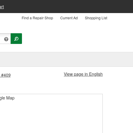
rt
Find a Repair Shop
Current Ad
Shopping List
View page in English
a #409