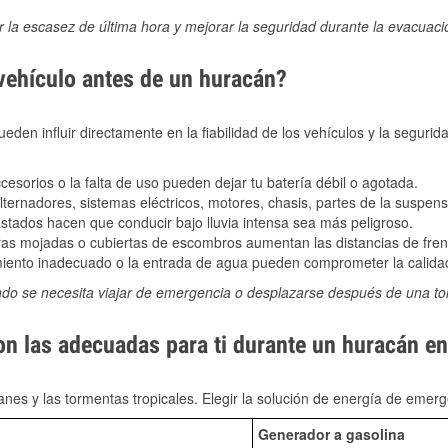
ir la escasez de última hora y mejorar la seguridad durante la evacuac
 vehículo antes de un huracán?
den influir directamente en la fiabilidad de los vehículos y la segurid
sorios o la falta de uso pueden dejar tu batería débil o agotada.
ernadores, sistemas eléctricos, motores, chasis, partes de la suspens
stados hacen que conducir bajo lluvia intensa sea más peligroso.
as mojadas o cubiertas de escombros aumentan las distancias de frena
ento inadecuado o la entrada de agua pueden comprometer la calidad
ndo se necesita viajar de emergencia o desplazarse después de una t
on las adecuadas para ti durante un huracán e
nes y las tormentas tropicales. Elegir la solución de energía de eme
Generador a gasolina