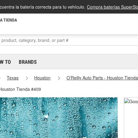
cuentra la batería correcta para tu vehículo.
Compra baterías SuperSta
LA TIENDA
W TO
BRANDS
Texas
Houston
O'Reilly Auto Parts - Houston Tiend
 Houston Tienda #409