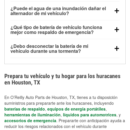
Una batería completamente cargada puede
¿Puede el agua de una inundación dañar el
alimentar pequeños accesorios durante un tiempo
alternador de mi vehículo?
limitado, pero el uso repetido sin conducir el vehículo
Sí. Los alternadores suelen estar montados en la
puede descargarla rápidamente. Se recomienda
¿Qué tipo de batería de vehículo funciona
parte baja del compartimento del motor y pueden
contar con un equipo de carga de respaldo para
mejor como respaldo de emergencia?
dañarse si se sumergen, lo que puede provocar una
cortes prolongados.
Las baterías AGM y marinas se usan comúnmente
falla en el sistema de carga y que la batería se agote
¿Debo desconectar la batería de mi
para aplicaciones de ciclo profundo porque son
días después de la exposición.
vehículo durante una tormenta?
selladas, resistentes a las vibraciones y más
Desconectarla puede ayudar a prevenir ciertas
adecuadas para ciclos repetidos de descarga
sobrecargas eléctricas, pero no te protegerá contra
profunda y recarga.
los daños por inundación. Evitar el agua estancada y
Prepara tu vehículo y tu hogar para los huracanes
preparar opciones de carga de respaldo son
en Houston, TX
medidas de protección más efectivas.
En O’Reilly Auto Parts de Houston, TX, tienes a tu disposición
suministros para prepararte ante los huracanes, incluyendo
baterías de respaldo
,
equipos de energía portátiles
,
herramientas de iluminación
,
líquidos para automotrices
, y
accesorios de emergencia
. Prepararte con anticipación ayuda a
reducir los riesgos relacionados con el vehículo durante