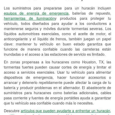
Los suministros para prepararse para un huracán incluyen
Reciclaje de baterías y aceite
equipos de energía de emergencia
, baterías de repuesto,
herramientas de iluminación
y productos para proteger tu
Instalación de bombillas de faros
vehículo, todos diseñados para ayudar a los conductores a
Instalación de limpiaparabrisas
mantenerse seguros y móviles durante tormentas severas. Los
líquidos automotrices esenciales, como el aceite de motor, el
Programa de Préstamo de
anticongelante y el líquido de frenos, también juegan un papel
clave: mantener tu vehículo en buen estado garantiza que
Herramientas
funcione de manera confiable cuando las carreteras están
inundadas o el acceso a las estaciones de servicio es limitado.
Mezcla de pinturas
En zonas propensas a los huracanes como Houston, TX, las
Rectificación de tambores y discos de
tormentas fuertes pueden causar cortes de energía y limitar el
freno
acceso a servicios esenciales. Usar tu vehículo para alimentar
dispositivos de emergencia, hacer funcionar accesorios o
Hurricane Supplies
arrancar y detenerlo repetidamente puede afectar la carga de tu
batería y producir problemas en el alternador. El abastecerte de
Tornado Supplies
suministros para huracanes como baterías adicionales, cables
pasa corriente y fuentes de energía portátiles ayuda a garantizar
Conoce más
que tu vehículo sea confiable cuando más lo necesites.
Idiomas adicionales
Descubre
artículos que pueden ayudarte a enfrentar un huracán,