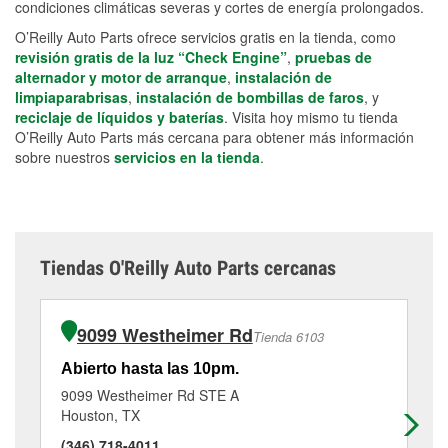
condiciones climáticas severas y cortes de energía prolongados.
O’Reilly Auto Parts ofrece servicios gratis en la tienda, como
revisión gratis de la luz “Check Engine”
,
pruebas de
alternador y motor de arranque
,
instalación de
limpiaparabrisas
,
instalación de bombillas de faros
, y
reciclaje de líquidos y baterías
. Visita hoy mismo tu tienda
O’Reilly Auto Parts más cercana para obtener más información
sobre nuestros
servicios en la tienda
.
Tiendas O'Reilly Auto Parts cercanas
9099 Westheimer Rd
Tienda 6103
Abierto hasta las 10pm.
Ab
9099 Westheimer Rd STE A
65
Houston, TX
Ho
(346) 718-4011
(7