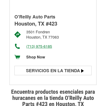
O'Reilly Auto Parts
Houston, TX #423
3501 Fondren
Houston, TX 77063
(713) 975-6185
Shop Now
SERVICIOS EN LA TIENDA
Prueba de batería
Prueba de alternadores y
Encuentra productos esenciales para
arrancadores
huracanes en la tienda O’Reilly Auto
Parts #423 en Houston, TX
Revisión de la luz "Check Engine"