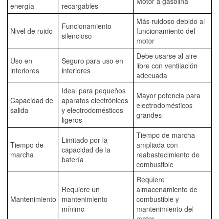
Motor a gasolina
energía
recargables
Más ruidoso debido al
Funcionamiento
Nivel de ruido
funcionamiento del
silencioso
motor
Debe usarse al aire
Uso en
Seguro para uso en
libre con ventilación
interiores
interiores
adecuada
Ideal para pequeños
Mayor potencia para
Capacidad de
aparatos electrónicos
electrodomésticos
salida
y electrodomésticos
grandes
ligeros
Tiempo de marcha
Limitado por la
Tiempo de
ampliada con
capacidad de la
marcha
reabastecimiento de
batería
combustible
Requiere
Requiere un
almacenamiento de
Mantenimiento
mantenimiento
combustible y
mínimo
mantenimiento del
motor