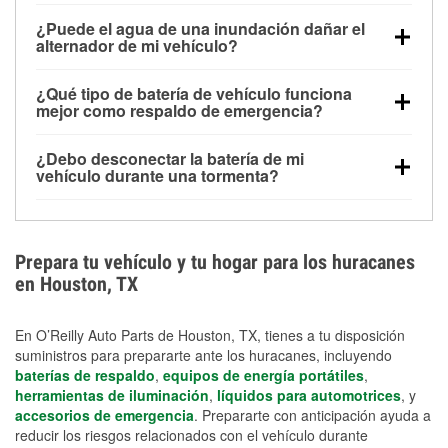
Una batería completamente cargada puede
¿Puede el agua de una inundación dañar el
alimentar pequeños accesorios durante un tiempo
alternador de mi vehículo?
limitado, pero el uso repetido sin conducir el vehículo
Sí. Los alternadores suelen estar montados en la
puede descargarla rápidamente. Se recomienda
¿Qué tipo de batería de vehículo funciona
parte baja del compartimento del motor y pueden
contar con un equipo de carga de respaldo para
mejor como respaldo de emergencia?
dañarse si se sumergen, lo que puede provocar una
cortes prolongados.
Las baterías AGM y marinas se usan comúnmente
falla en el sistema de carga y que la batería se agote
¿Debo desconectar la batería de mi
para aplicaciones de ciclo profundo porque son
días después de la exposición.
vehículo durante una tormenta?
selladas, resistentes a las vibraciones y más
Desconectarla puede ayudar a prevenir ciertas
adecuadas para ciclos repetidos de descarga
sobrecargas eléctricas, pero no te protegerá contra
profunda y recarga.
los daños por inundación. Evitar el agua estancada y
Prepara tu vehículo y tu hogar para los huracanes
preparar opciones de carga de respaldo son
en Houston, TX
medidas de protección más efectivas.
En O’Reilly Auto Parts de Houston, TX, tienes a tu disposición
suministros para prepararte ante los huracanes, incluyendo
baterías de respaldo
,
equipos de energía portátiles
,
herramientas de iluminación
,
líquidos para automotrices
, y
accesorios de emergencia
. Prepararte con anticipación ayuda a
reducir los riesgos relacionados con el vehículo durante