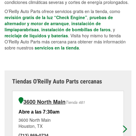
condiciones climáticas severas y cortes de energía prolongados.
O’Reilly Auto Parts ofrece servicios gratis en la tienda, como
revisión gratis de la luz “Check Engine”
,
pruebas de
alternador y motor de arranque
,
instalación de
limpiaparabrisas
,
instalación de bombillas de faros
, y
reciclaje de líquidos y baterías
. Visita hoy mismo tu tienda
O’Reilly Auto Parts más cercana para obtener más información
sobre nuestros
servicios en la tienda
.
Tiendas O'Reilly Auto Parts cercanas
3600 North Main
Tienda 481
Abre a las 7:30am
Ab
3600 North Main
48
Houston, TX
Ho
(713) 869-0734
(7