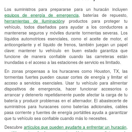
Los suministros para prepararse para un huracán incluyen
Reciclaje de baterías y aceite
equipos de energía de emergencia
, baterías de repuesto,
herramientas de iluminación
y productos para proteger tu
Instalación de bombillas de faros
vehículo, todos diseñados para ayudar a los conductores a
Instalación de limpiaparabrisas
mantenerse seguros y móviles durante tormentas severas. Los
líquidos automotrices esenciales, como el aceite de motor, el
Programa de Préstamo de
anticongelante y el líquido de frenos, también juegan un papel
clave: mantener tu vehículo en buen estado garantiza que
Herramientas
funcione de manera confiable cuando las carreteras están
inundadas o el acceso a las estaciones de servicio es limitado.
Rectificación de tambores y discos de
freno
En zonas propensas a los huracanes como Houston, TX, las
tormentas fuertes pueden causar cortes de energía y limitar el
Hurricane Supplies
acceso a servicios esenciales. Usar tu vehículo para alimentar
dispositivos de emergencia, hacer funcionar accesorios o
Tornado Supplies
arrancar y detenerlo repetidamente puede afectar la carga de tu
batería y producir problemas en el alternador. El abastecerte de
Conoce más
suministros para huracanes como baterías adicionales, cables
pasa corriente y fuentes de energía portátiles ayuda a garantizar
Idiomas adicionales
que tu vehículo sea confiable cuando más lo necesites.
Español
Descubre
artículos que pueden ayudarte a enfrentar un huracán,