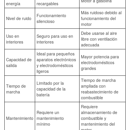
Motor a gasolina
energía
recargables
Más ruidoso debido al
Funcionamiento
Nivel de ruido
funcionamiento del
silencioso
motor
Debe usarse al aire
Uso en
Seguro para uso en
libre con ventilación
interiores
interiores
adecuada
Ideal para pequeños
Mayor potencia para
Capacidad de
aparatos electrónicos
electrodomésticos
salida
y electrodomésticos
grandes
ligeros
Tiempo de marcha
Limitado por la
Tiempo de
ampliada con
capacidad de la
marcha
reabastecimiento de
batería
combustible
Requiere
Requiere un
almacenamiento de
Mantenimiento
mantenimiento
combustible y
mínimo
mantenimiento del
motor