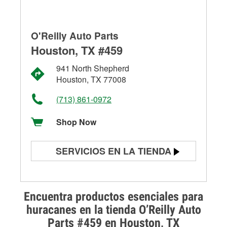
O'Reilly Auto Parts
Houston, TX #459
941 North Shepherd
Houston, TX 77008
(713) 861-0972
Shop Now
SERVICIOS EN LA TIENDA
Prueba de batería
Prueba de alternadores y
Encuentra productos esenciales para
arrancadores
huracanes en la tienda O’Reilly Auto
Parts #459 en Houston, TX
Revisión de la luz "Check Engine"