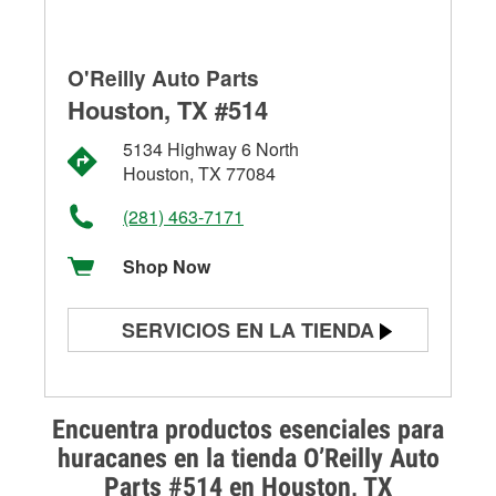
O'Reilly Auto Parts
Houston, TX #514
5134 Highway 6 North
Houston, TX 77084
(281) 463-7171
Shop Now
SERVICIOS EN LA TIENDA
Prueba de batería
Prueba de alternadores y
Encuentra productos esenciales para
arrancadores
huracanes en la tienda O’Reilly Auto
Parts #514 en Houston, TX
Revisión de la luz "Check Engine"