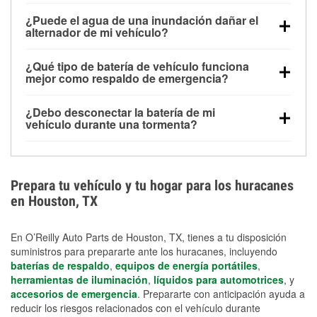
Una batería completamente cargada puede
¿Puede el agua de una inundación dañar el
alimentar pequeños accesorios durante un tiempo
alternador de mi vehículo?
limitado, pero el uso repetido sin conducir el vehículo
Sí. Los alternadores suelen estar montados en la
puede descargarla rápidamente. Se recomienda
¿Qué tipo de batería de vehículo funciona
parte baja del compartimento del motor y pueden
contar con un equipo de carga de respaldo para
mejor como respaldo de emergencia?
dañarse si se sumergen, lo que puede provocar una
cortes prolongados.
Las baterías AGM y marinas se usan comúnmente
falla en el sistema de carga y que la batería se agote
¿Debo desconectar la batería de mi
para aplicaciones de ciclo profundo porque son
días después de la exposición.
vehículo durante una tormenta?
selladas, resistentes a las vibraciones y más
Desconectarla puede ayudar a prevenir ciertas
adecuadas para ciclos repetidos de descarga
sobrecargas eléctricas, pero no te protegerá contra
profunda y recarga.
los daños por inundación. Evitar el agua estancada y
Prepara tu vehículo y tu hogar para los huracanes
preparar opciones de carga de respaldo son
en Houston, TX
medidas de protección más efectivas.
En O’Reilly Auto Parts de Houston, TX, tienes a tu disposición
suministros para prepararte ante los huracanes, incluyendo
baterías de respaldo
,
equipos de energía portátiles
,
herramientas de iluminación
,
líquidos para automotrices
, y
accesorios de emergencia
. Prepararte con anticipación ayuda a
reducir los riesgos relacionados con el vehículo durante