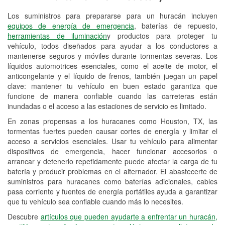
Los suministros para prepararse para un huracán incluyen
Reciclaje de baterías y aceite
equipos de energía de emergencia
, baterías de repuesto,
herramientas de iluminación
y productos para proteger tu
Instalación de bombillas de faros
vehículo, todos diseñados para ayudar a los conductores a
Instalación de limpiaparabrisas
mantenerse seguros y móviles durante tormentas severas. Los
líquidos automotrices esenciales, como el aceite de motor, el
Programa de Préstamo de
anticongelante y el líquido de frenos, también juegan un papel
clave: mantener tu vehículo en buen estado garantiza que
Herramientas
funcione de manera confiable cuando las carreteras están
inundadas o el acceso a las estaciones de servicio es limitado.
Rectificación de tambores y discos de
freno
En zonas propensas a los huracanes como Houston, TX, las
tormentas fuertes pueden causar cortes de energía y limitar el
Hurricane Supplies
acceso a servicios esenciales. Usar tu vehículo para alimentar
dispositivos de emergencia, hacer funcionar accesorios o
Tornado Supplies
arrancar y detenerlo repetidamente puede afectar la carga de tu
batería y producir problemas en el alternador. El abastecerte de
Conoce más
suministros para huracanes como baterías adicionales, cables
pasa corriente y fuentes de energía portátiles ayuda a garantizar
que tu vehículo sea confiable cuando más lo necesites.
Descubre
artículos que pueden ayudarte a enfrentar un huracán,