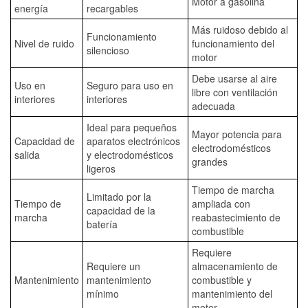
Motor a gasolina
energía
recargables
Más ruidoso debido al
Funcionamiento
Nivel de ruido
funcionamiento del
silencioso
motor
Debe usarse al aire
Uso en
Seguro para uso en
libre con ventilación
interiores
interiores
adecuada
Ideal para pequeños
Mayor potencia para
Capacidad de
aparatos electrónicos
electrodomésticos
salida
y electrodomésticos
grandes
ligeros
Tiempo de marcha
Limitado por la
Tiempo de
ampliada con
capacidad de la
marcha
reabastecimiento de
batería
combustible
Requiere
Requiere un
almacenamiento de
Mantenimiento
mantenimiento
combustible y
mínimo
mantenimiento del
motor