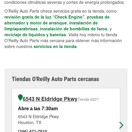
condiciones climáticas severas y cortes de energía prolongados.
O’Reilly Auto Parts ofrece servicios gratis en la tienda, como
revisión gratis de la luz “Check Engine”
,
pruebas de
alternador y motor de arranque
,
instalación de
limpiaparabrisas
,
instalación de bombillas de faros
, y
reciclaje de líquidos y baterías
. Visita hoy mismo tu tienda
O’Reilly Auto Parts más cercana para obtener más información
sobre nuestros
servicios en la tienda
.
Tiendas O'Reilly Auto Parts cercanas
6543 N Eldridge Pkwy
Tienda 6227
Abre a las 7:30am
Ab
6543 N Eldridge Pkwy
18
Houston, TX
Ka
(346) 471-7810
(2