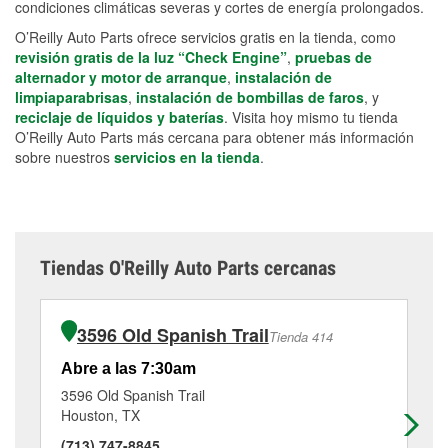
condiciones climáticas severas y cortes de energía prolongados.
O’Reilly Auto Parts ofrece servicios gratis en la tienda, como
revisión gratis de la luz “Check Engine”
,
pruebas de
alternador y motor de arranque
,
instalación de
limpiaparabrisas
,
instalación de bombillas de faros
, y
reciclaje de líquidos y baterías
. Visita hoy mismo tu tienda
O’Reilly Auto Parts más cercana para obtener más información
sobre nuestros
servicios en la tienda
.
Tiendas O'Reilly Auto Parts cercanas
3596 Old Spanish Trail
Tienda 414
Abre a las 7:30am
Ab
3596 Old Spanish Trail
90
Houston, TX
Ho
(713) 747-8845
(7