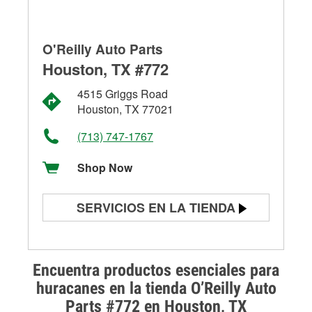
O'Reilly Auto Parts
Houston, TX #772
4515 Griggs Road
Houston, TX 77021
(713) 747-1767
Shop Now
SERVICIOS EN LA TIENDA
Prueba de batería
Prueba de alternadores y
Encuentra productos esenciales para
arrancadores
huracanes en la tienda O’Reilly Auto
Parts #772 en Houston, TX
Revisión de la luz "Check Engine"