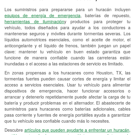
Los suministros para prepararse para un huracán incluyen
Reciclaje de baterías y aceite
equipos de energía de emergencia
, baterías de repuesto,
herramientas de iluminación
y productos para proteger tu
Instalación de bombillas de faros
vehículo, todos diseñados para ayudar a los conductores a
Instalación de limpiaparabrisas
mantenerse seguros y móviles durante tormentas severas. Los
líquidos automotrices esenciales, como el aceite de motor, el
Programa de Préstamo de
anticongelante y el líquido de frenos, también juegan un papel
clave: mantener tu vehículo en buen estado garantiza que
Herramientas
funcione de manera confiable cuando las carreteras están
inundadas o el acceso a las estaciones de servicio es limitado.
Rectificación de tambores y discos de
freno
En zonas propensas a los huracanes como Houston, TX, las
tormentas fuertes pueden causar cortes de energía y limitar el
Hurricane Supplies
acceso a servicios esenciales. Usar tu vehículo para alimentar
dispositivos de emergencia, hacer funcionar accesorios o
Tornado Supplies
arrancar y detenerlo repetidamente puede afectar la carga de tu
batería y producir problemas en el alternador. El abastecerte de
Conoce más
suministros para huracanes como baterías adicionales, cables
pasa corriente y fuentes de energía portátiles ayuda a garantizar
que tu vehículo sea confiable cuando más lo necesites.
Descubre
artículos que pueden ayudarte a enfrentar un huracán,