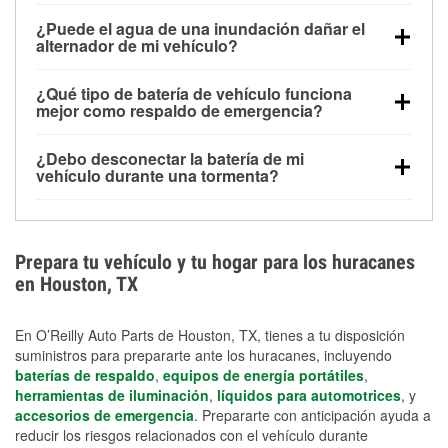
Una batería completamente cargada puede
¿Puede el agua de una inundación dañar el
alimentar pequeños accesorios durante un tiempo
alternador de mi vehículo?
limitado, pero el uso repetido sin conducir el vehículo
Sí. Los alternadores suelen estar montados en la
puede descargarla rápidamente. Se recomienda
¿Qué tipo de batería de vehículo funciona
parte baja del compartimento del motor y pueden
contar con un equipo de carga de respaldo para
mejor como respaldo de emergencia?
dañarse si se sumergen, lo que puede provocar una
cortes prolongados.
Las baterías AGM y marinas se usan comúnmente
falla en el sistema de carga y que la batería se agote
¿Debo desconectar la batería de mi
para aplicaciones de ciclo profundo porque son
días después de la exposición.
vehículo durante una tormenta?
selladas, resistentes a las vibraciones y más
Desconectarla puede ayudar a prevenir ciertas
adecuadas para ciclos repetidos de descarga
sobrecargas eléctricas, pero no te protegerá contra
profunda y recarga.
los daños por inundación. Evitar el agua estancada y
Prepara tu vehículo y tu hogar para los huracanes
preparar opciones de carga de respaldo son
en Houston, TX
medidas de protección más efectivas.
En O’Reilly Auto Parts de Houston, TX, tienes a tu disposición
suministros para prepararte ante los huracanes, incluyendo
baterías de respaldo
,
equipos de energía portátiles
,
herramientas de iluminación
,
líquidos para automotrices
, y
accesorios de emergencia
. Prepararte con anticipación ayuda a
reducir los riesgos relacionados con el vehículo durante