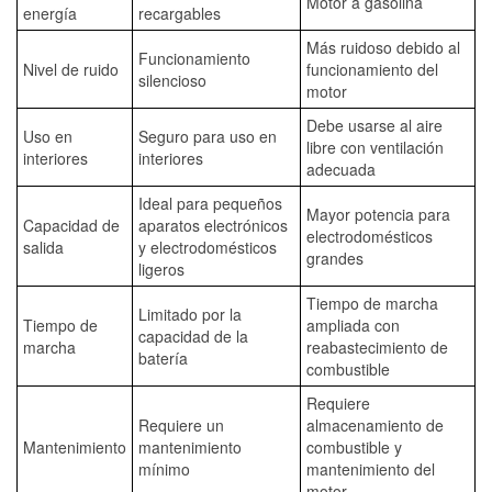
Motor a gasolina
energía
recargables
Más ruidoso debido al
Funcionamiento
Nivel de ruido
funcionamiento del
silencioso
motor
Debe usarse al aire
Uso en
Seguro para uso en
libre con ventilación
interiores
interiores
adecuada
Ideal para pequeños
Mayor potencia para
Capacidad de
aparatos electrónicos
electrodomésticos
salida
y electrodomésticos
grandes
ligeros
Tiempo de marcha
Limitado por la
Tiempo de
ampliada con
capacidad de la
marcha
reabastecimiento de
batería
combustible
Requiere
Requiere un
almacenamiento de
Mantenimiento
mantenimiento
combustible y
mínimo
mantenimiento del
motor