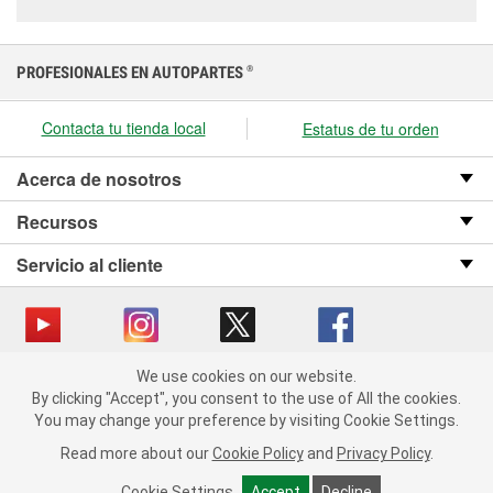
PROFESIONALES EN AUTOPARTES
®
Contacta tu tienda local
Estatus de tu orden
Acerca de nosotros
Recursos
Servicio al cliente
We use cookies on our website.
Copyright © 2008-2026 O’Reilly Auto Parts v OST_3.2.0.0.729 (3) cv1361
We use cookies on our website. By clicking "Accept", you consent
By clicking "Accept", you consent to the use of All the cookies.
catalog_main
to the use of All the cookies.
You may change your preference by visiting Cookie Settings.
You may change your preference by visiting Cookie Settings.
Política de privacidad
Ley de transparencia en las cadenas de suministro
Read more about our
Read more about our
Cookie Policy
Cookie Policy
and
and
Privacy Policy
Privacy Policy
.
.
de California
Cookie Settings
Cookie Settings
Accept
Accept
Decline
Decline