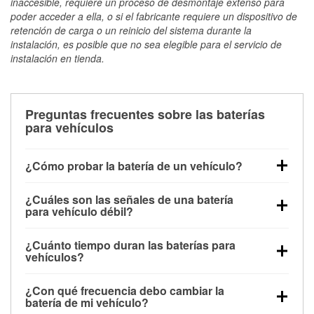
inaccesible, requiere un proceso de desmontaje extenso para
poder acceder a ella, o si el fabricante requiere un dispositivo de
retención de carga o un reinicio del sistema durante la
instalación, es posible que no sea elegible para el servicio de
instalación en tienda.
Preguntas frecuentes sobre las baterías
para vehículos
¿Cómo probar la batería de un vehículo?
Puedes probar la batería de un vehículo de varias
¿Cuáles son las señales de una batería
maneras. El método más rápido es utilizar un
para vehículo débil?
multímetro: con el vehículo apagado, conecta los
Una batería débil suele dar algunas señales de
cables a las terminales de la batería y verifica el
¿Cuánto tiempo duran las baterías para
advertencia. Un arranque lento del motor, faros
voltaje: una batería en buen estado y totalmente
vehículos?
tenues, chasquidos al girar la llave o luces de
cargada debería indicar unos 12.6 voltios. Es
La mayoría de las baterías para vehículos duran
advertencia en el tablero pueden ser indicaciones de
importante saber que las baterías descargadas a
¿Con qué frecuencia debo cambiar la
entre 3 y 5 años. La duración exacta depende de los
que la batería tiene una potencia de carga débil.
veces pueden mostrar una carga completa, y un
batería de mi vehículo?
hábitos de conducción, las condiciones
También puedes notar problemas eléctricos, como
diagnóstico más preciso incluiría realizar una prueba