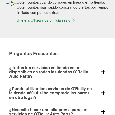
Obtén puntos cuando compres en línea o en la tienda.
Obtén puntos más rápido comprando ofertas por tiempo
limitado con puntos extras.
Únete a O'Rewards o inicia sesión
Preguntas Frecuentes
¿Todos los servicios en tienda están
disponibles en todas las tiendas O'Reilly
Auto Parts?
Todos los servicios gratuitos de tienda, incluyendo
¿Puedo utilizar los servicios de O'Reilly en
las pruebas de batería, pruebas de alternador y
la tienda #6014 si he comprado las partes
motor de arranque, revisión de la luz “Check Engine”
en otro lugar?
con O'Reilly VeriScan® e instalación de
Puedes solicitar la mayoría de los servicios en tienda
limpiaparabrisas o bombillas, están disponibles en
¿Necesito hacer una cita previa para los
de O'Reilly Auto Parts que estén disponibles en la
todas las tiendas O'Reilly Auto Parts. La tienda
servicios de O'Reilly Auto Parts?