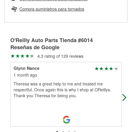
Más información sobre el Programa de Préstamo de
ser rectificados con seguridad. Si tus tambores o discos no
Herramientas de O'Reilly
pueden ser reutilizados, podemos ayudarte a encontrar las
Compra suministros para tornados
partes de reemplazo correctas para tu reparación.
Rectificación de tambores y discos de freno
O'Reilly Auto Parts Tienda #6014
Reseñas de Google
4.3 rating of 129 reviews
Glynn Nance
Tri
1 month ago
2 m
Theresa was a great help to me and treated me
Alwa
respectful. Once again this is why I shop at OReillys.
hel
Thank you Theresa for being you.
kno