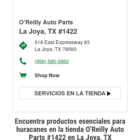
O'Reilly Auto Parts
La Joya, TX #1422
518 East Expressway 83
La Joya, TX 78560
(956) 585-3982
Shop Now
SERVICIOS EN LA TIENDA
Prueba de batería
Prueba de alternadores y
Encuentra productos esenciales para
arrancadores
huracanes en la tienda O’Reilly Auto
Parts #1422 en La Joya, TX
Revisión de la luz "Check Engine"