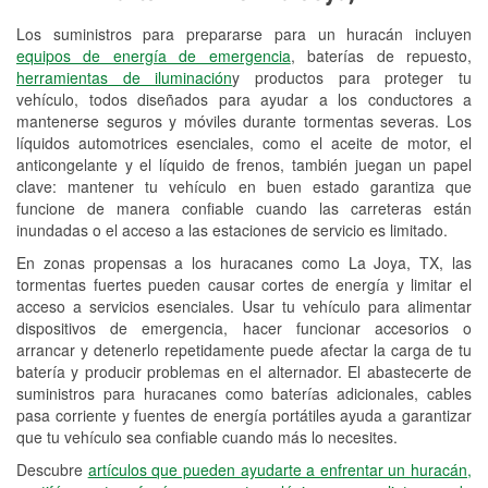
Los suministros para prepararse para un huracán incluyen
Reciclaje de baterías y aceite
equipos de energía de emergencia
, baterías de repuesto,
herramientas de iluminación
y productos para proteger tu
Instalación de bombillas de faros
vehículo, todos diseñados para ayudar a los conductores a
Instalación de limpiaparabrisas
mantenerse seguros y móviles durante tormentas severas. Los
líquidos automotrices esenciales, como el aceite de motor, el
Programa de Préstamo de
anticongelante y el líquido de frenos, también juegan un papel
clave: mantener tu vehículo en buen estado garantiza que
Herramientas
funcione de manera confiable cuando las carreteras están
inundadas o el acceso a las estaciones de servicio es limitado.
Rectificación de tambores y discos de
freno
En zonas propensas a los huracanes como La Joya, TX, las
tormentas fuertes pueden causar cortes de energía y limitar el
Hurricane Supplies
acceso a servicios esenciales. Usar tu vehículo para alimentar
dispositivos de emergencia, hacer funcionar accesorios o
Tornado Supplies
arrancar y detenerlo repetidamente puede afectar la carga de tu
batería y producir problemas en el alternador. El abastecerte de
Conoce más
suministros para huracanes como baterías adicionales, cables
pasa corriente y fuentes de energía portátiles ayuda a garantizar
Idiomas adicionales
que tu vehículo sea confiable cuando más lo necesites.
Español
Descubre
artículos que pueden ayudarte a enfrentar un huracán,