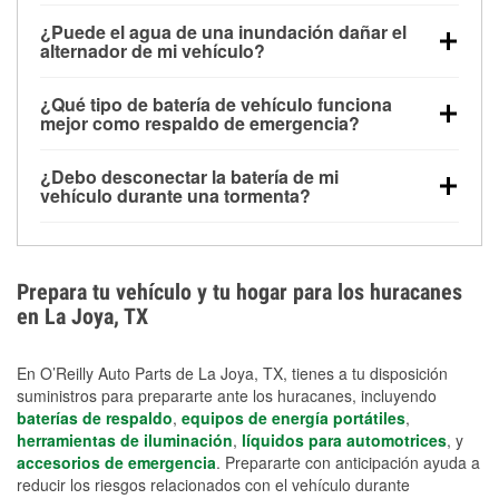
Una batería completamente cargada puede
¿Puede el agua de una inundación dañar el
alimentar pequeños accesorios durante un tiempo
alternador de mi vehículo?
limitado, pero el uso repetido sin conducir el vehículo
Sí. Los alternadores suelen estar montados en la
puede descargarla rápidamente. Se recomienda
¿Qué tipo de batería de vehículo funciona
parte baja del compartimento del motor y pueden
contar con un equipo de carga de respaldo para
mejor como respaldo de emergencia?
dañarse si se sumergen, lo que puede provocar una
cortes prolongados.
Las baterías AGM y marinas se usan comúnmente
falla en el sistema de carga y que la batería se agote
¿Debo desconectar la batería de mi
para aplicaciones de ciclo profundo porque son
días después de la exposición.
vehículo durante una tormenta?
selladas, resistentes a las vibraciones y más
Desconectarla puede ayudar a prevenir ciertas
adecuadas para ciclos repetidos de descarga
sobrecargas eléctricas, pero no te protegerá contra
profunda y recarga.
los daños por inundación. Evitar el agua estancada y
Prepara tu vehículo y tu hogar para los huracanes
preparar opciones de carga de respaldo son
en La Joya, TX
medidas de protección más efectivas.
En O’Reilly Auto Parts de La Joya, TX, tienes a tu disposición
suministros para prepararte ante los huracanes, incluyendo
baterías de respaldo
,
equipos de energía portátiles
,
herramientas de iluminación
,
líquidos para automotrices
, y
accesorios de emergencia
. Prepararte con anticipación ayuda a
reducir los riesgos relacionados con el vehículo durante