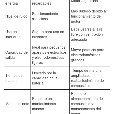
Motor a gasolina
energía
recargables
Más ruidoso debido al
Funcionamiento
Nivel de ruido
funcionamiento del
silencioso
motor
Debe usarse al aire
Uso en
Seguro para uso en
libre con ventilación
interiores
interiores
adecuada
Ideal para pequeños
Mayor potencia para
Capacidad de
aparatos electrónicos
electrodomésticos
salida
y electrodomésticos
grandes
ligeros
Tiempo de marcha
Limitado por la
Tiempo de
ampliada con
capacidad de la
marcha
reabastecimiento de
batería
combustible
Requiere
Requiere un
almacenamiento de
Mantenimiento
mantenimiento
combustible y
mínimo
mantenimiento del
motor