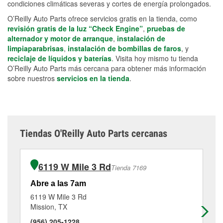
condiciones climáticas severas y cortes de energía prolongados.
O’Reilly Auto Parts ofrece servicios gratis en la tienda, como
revisión gratis de la luz “Check Engine”
,
pruebas de
alternador y motor de arranque
,
instalación de
limpiaparabrisas
,
instalación de bombillas de faros
, y
reciclaje de líquidos y baterías
. Visita hoy mismo tu tienda
O’Reilly Auto Parts más cercana para obtener más información
sobre nuestros
servicios en la tienda
.
Tiendas O'Reilly Auto Parts cercanas
6119 W Mile 3 Rd
Tienda 7169
Abre a las 7am
Ab
6119 W Mile 3 Rd
80
Mission, TX
Pa
(956) 205-1228
(9